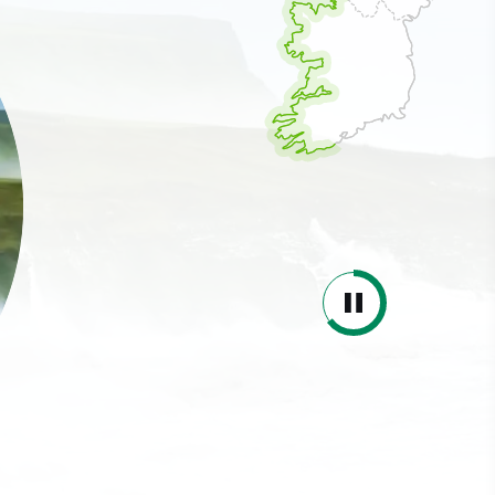
eb,
ier
 sus