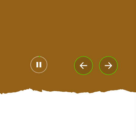
#Paisajes
#CulturaYPatrimonio
#ActividadesAlAireLibre
#LugaresEmblemáticos