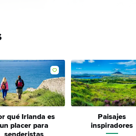
s
Me gusta
r qué Irlanda es
Paisajes
un placer para
inspiradores
senderistas