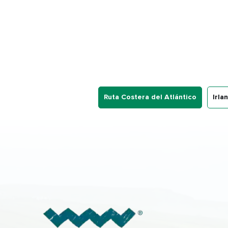
Ruta Costera del Atlántico
Irla
Nom