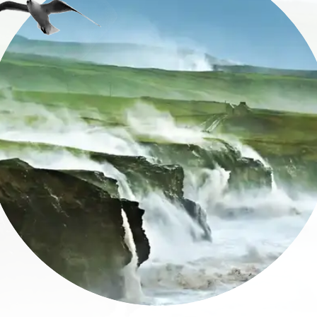
lidos
eo
trónico
Entiendo que al registrarme, recibiré contenido personalizado por
correo electrónico basado en mi uso del sitio web de Turismo de
Irlanda, emails y publicidad de Turismo de Irlanda en otros sitios w
cookies y píxeles de seguimiento. Puede darse de baja en cualqu
momento haciendo clic en "darse de baja" en nuestros correos
electrónicos. Encontrará más información sobre "Cómo utilizamos
datos personales" en nuestra
política de privacidad
.
¡Suscríbete!