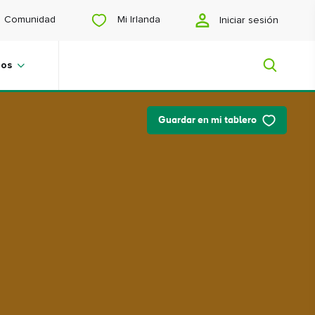
Mi Irlanda
Comunidad
Iniciar sesión
View
View
View
View
slide
slide
slide
slide
1
2
3
4
jos
Guardar en mi tablero
Mi Irlanda
¿Buscas inspiración? ¿Estás
planeando un viaje? ¿O simplemente
quieres navegar para encontrar
contenidos que te gusten? Te
mostraremos una Irlanda hecha a tu
medida.