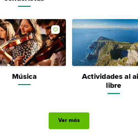
Me gusta
Música
Actividades al a
libre
Ver más