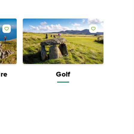
Me gusta
Me gusta
ire
Golf