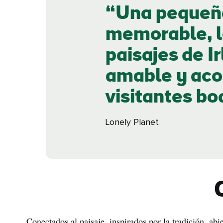
Una pequeña
Apel
memorable, l
Corr
elec
paisajes de I
amable y aco
visitantes bo
Lonely Planet
Conectados al paisaje, inspirados por la tradición, abi