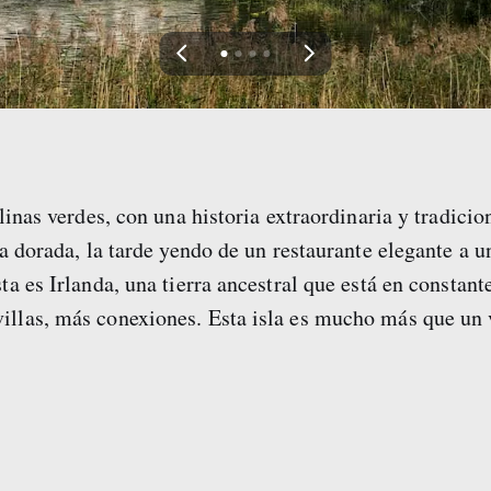
View
View
View
View
slide
slide
slide
slide
1
2
3
4
olinas verdes, con una historia extraordinaria y tradic
ya dorada, la tarde yendo de un restaurante elegante a 
a es Irlanda, una tierra ancestral que está en constan
las, más conexiones. Esta isla es mucho más que un vi