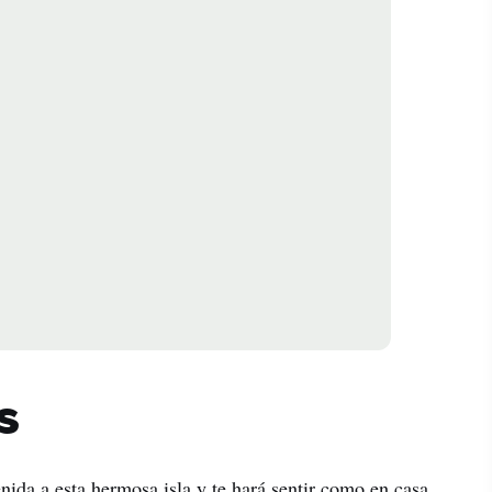
eb,
ier
 sus
s
enida a esta hermosa isla y te hará sentir como en casa.