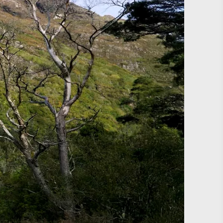
#Paisajes
#CulturaYPatrimonio
#ActividadesAlAireLibre
#LugaresEmblemáticos