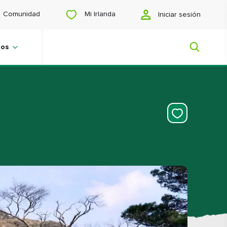
Mi Irlanda
Comunidad
Iniciar sesión
jos
Mi Irlanda
¿Buscas inspiración? ¿Estás
planeando un viaje? ¿O simplemente
quieres navegar para encontrar
contenidos que te gusten? Te
mostraremos una Irlanda hecha a tu
medida.