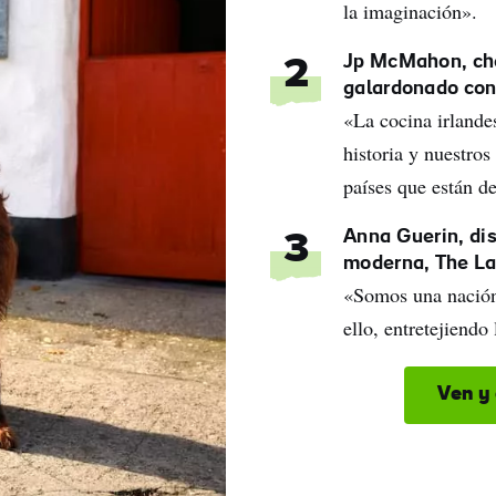
la imaginación».
Jp McMahon, chef
2
galardonado con
«La cocina irlandes
historia y nuestros
países que están d
Anna Guerin, dis
3
moderna, The L
«Somos una nación
ello, entretejiend
Ven y 