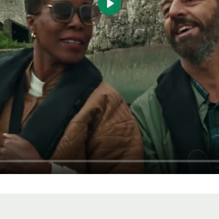
Play
bre