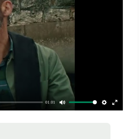
01:01
Mute
Settings
Enter
fullscreen