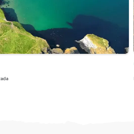
lidos
eo
trónico
Entiendo que al registrarme, recibiré contenido personalizado por
correo electrónico basado en mi uso del sitio web de Turismo de
Irlanda, emails y publicidad de Turismo de Irlanda en otros sitios w
cookies y píxeles de seguimiento. Puede darse de baja en cualqu
momento haciendo clic en "darse de baja" en nuestros correos
zada
electrónicos. Encontrará más información sobre "Cómo utilizamos
datos personales" en nuestra
política de privacidad
.
¡Suscríbete!