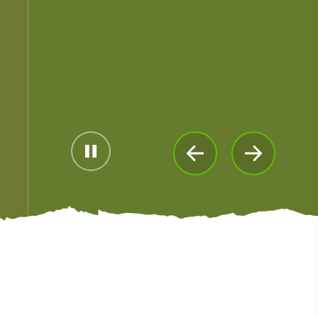
#Paisajes
#CulturaYPatrimonio
#ActividadesAlAireLibre
#LugaresEmblemáticos