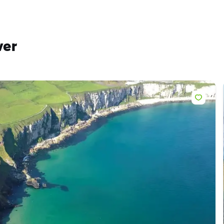
ver
bre