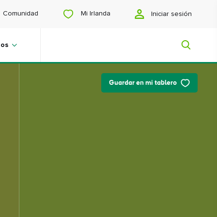
Mi Irlanda
Comunidad
Iniciar sesión
View
View
View
View
slide
slide
slide
slide
1
2
3
4
jos
Guardar en mi tablero
Mi Irlanda
¿Buscas inspiración? ¿Estás
planeando un viaje? ¿O simplemente
quieres navegar para encontrar
contenidos que te gusten? Te
mostraremos una Irlanda hecha a tu
medida.