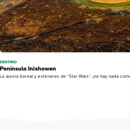
eb,
DESTINO
ier
Península Inishowen
La aurora boreal y exteriores de “Star Wars”: ¡no hay nada com
 sus