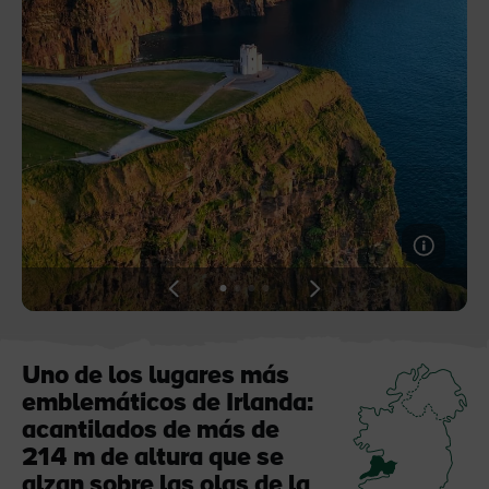
a
Me gusta
Me gusta
Piedra de Blarney en el
Game of Thrones Studio
castillo de Blarney
Tour
View
View
View
View
slide
slide
slide
slide
1
2
3
4
Uno de los lugares más
emblemáticos de Irlanda:
acantilados de más de
sta
214 m de altura que se
alzan sobre las olas de la