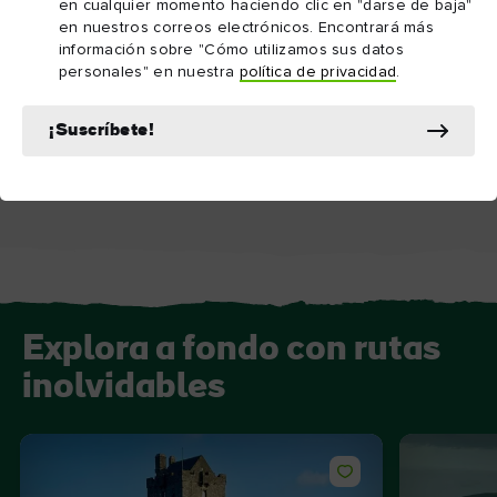
en cualquier momento haciendo clic en "darse de baja"
en nuestros correos electrónicos. Encontrará más
información sobre "Cómo utilizamos sus datos
personales" en nuestra
política de privacidad
.
DESTINO
ATRACCIÓN
El Burren
Cueva de Aillwee 
¡Suscríbete!
experiencia Burre
Explora a fondo con rutas
inolvidables