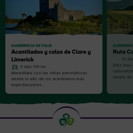
SUGERENCIA DE VIAJE
SUGERENCI
Acantilados y calas de Clare y
Ruta Co
Limerick
10 dí
Diez días 
4 días 319 km
cada kiló
Maravíllate con las vistas panorámicas
faceta de .
desde lo alto de los acantilados más
espectaculares...