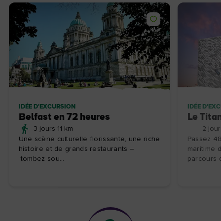
IDÉE D'EXCURSION
IDÉE D'EX
Belfast en 72 heures
Le Tita
3 jours 11 km
2 jour
Une scène culturelle florissante, une riche
Passez 48
histoire et de grands restaurants –
maritime d
tombez sou...
parcours d