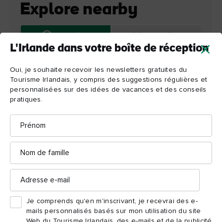
Explore nearby
Map View
Card View
L'Irlande dans votre boîte de réception
Oui, je souhaite recevoir les newsletters gratuites du
Tourisme Irlandais, y compris des suggestions régulières et
personnalisées sur des idées de vacances et des conseils
pratiques.
Prénom
Nom
de
famille
Adresse
e-
mail
Je comprends qu'en m'inscrivant, je recevrai des e-
Botanic
mails personnalisés basés sur mon utilisation du site
Gardens
Web du Tourisme Irlandais, des e-mails et de la publicité