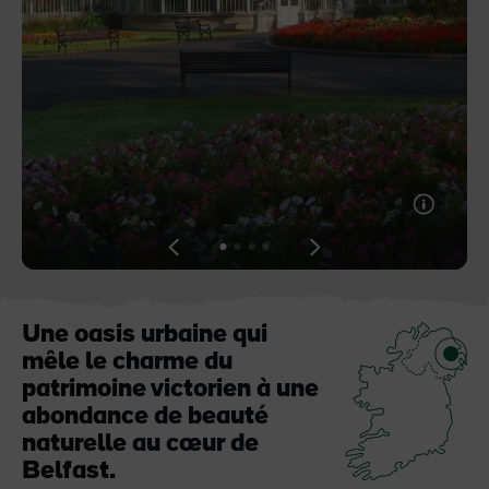
Pierre de Blarney au
Game of Thrones Studio
château de Blarney
Tour
View
View
View
View
slide
slide
slide
slide
1
2
3
4
Une oasis urbaine qui
mêle le charme du
patrimoine victorien à une
abondance de beauté
naturelle au cœur de
Belfast.