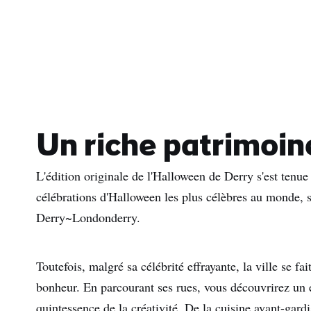
Nom
de
fami
Adre
e-
mail
Un riche patrimoin
L'édition originale de l'Halloween de Derry s'est tenue 
célébrations d'Halloween les plus célèbres au monde, s
Derry~Londonderry.
Toutefois, malgré sa célébrité effrayante, la ville se fai
bonheur. En parcourant ses rues, vous découvrirez un e
quintessence de la créativité. De la cuisine avant-gardi