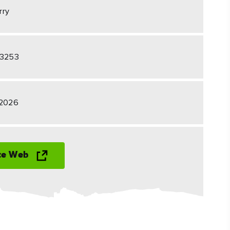
#Paysages
rry
#CultureEtPatrimoine
#ActivitésDePleinAir
 3253
#SitesEmblématiques
 2026
ite Web