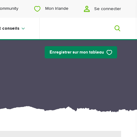
Mon Irlande
ommunity
Se connecter
t conseils
Enregistrer sur mon tableau
Mon Irlande
Vous cherchez des idées ? Vous
prévoyez un voyage ? Ou vous voulez
juste vous faire plaisir ? Nous allons
vous faire découvrir une Irlande qui
vous est tout particulièrement
destinée.