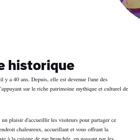
lle
sse
Rega
Je comprends qu'en m'inscrivant, je recevrai des e-mails
personnalisés basés sur mon utilisation du site Web du Tourisme
e historique
Irlandais, des e-mails et de la publicité du Tourisme Irlandais sur
d'autres sites Web, des cookies et des pixels de suivi. Vous pouv
vous désinscrire à tout moment en cliquant sur "se désinscrire" d
il y a 40 ans. Depuis, elle est devenue l'une des
nos e-mails. Pour plus d'informations sur la manière dont nous trai
'appuyant sur le riche patrimoine mythique et culturel de
vos données personnelles, consultez notre
politique de
confidentialité
.
Je m'inscris
t un plaisir d'accueillir les visiteurs pour partager ce
ndroit chaleureux, accueillant et vous offrant la
ste à la cuisine de rue branchée, en passant par les