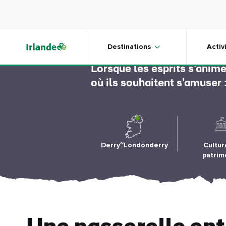
Skip to main content
Derry H
Destinations
Activ
Lorsque les esprits s'anime
où ils souhaitent s'amuser 
Derry~Londonderry
Cultur
patrim