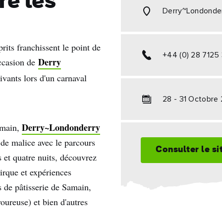
re les
Derry~Londonde
prits franchissent le point de
+44 (0) 28 7125
Derry
occasion de
 vivants lors d'un carnaval
28 - 31 Octobre
Derry~Londonderry
Samain,
 de malice avec le parcours
Consulter le s
 et quatre nuits, découvrez
cirque et expériences
s de pâtisserie de Samain,
voureuse) et bien d'autres