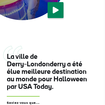
rdez dès à présent
ez
La ville de
ans
tons
Derry~Londonderry a été
élue meilleure destination
au monde pour Halloween
par USA Today.
Saviez-vous que...