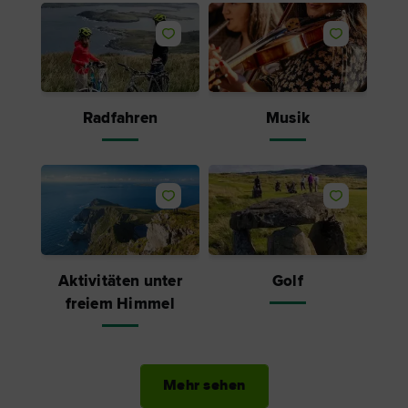
Like
Like
Radfahren
Musik
Like
Like
Aktivitäten unter
Golf
freiem Himmel
Mehr sehen