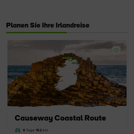
Planen Sie Ihre Irlandreise
TRIP IDEA
Like
Derry~Londonderry
Belfast
Dublin
Causeway Coastal Route
6
Tage
152
km