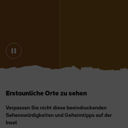
Like
Like
Der Blarney Stone im
Game of Thrones
Blarney Castle
Studiotour
Erstaunliche Orte zu sehen
Verpassen Sie nicht diese beeindruckenden
Sehenswürdigkeiten und Geheimtipps auf der
Insel