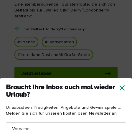
Eine atemberaubende Touristenroute, die sich von
Belfast bis zur „Walled City“ Derry~Londonderry
erstreckt.
From
Belfast
To
Derry~Londonderry
#Strände
#Landschaften
#Nordirland:DasLandMitGroßerSeele
Jetzt erleben
Braucht Ihre Inbox auch mal wieder
Urlaub?
Urlaubsideen, Neuigkeiten, Angebote und Gewinnspiele ...
Melden Sie sich für unseren kostenlosen Newsletter an.
Vorname