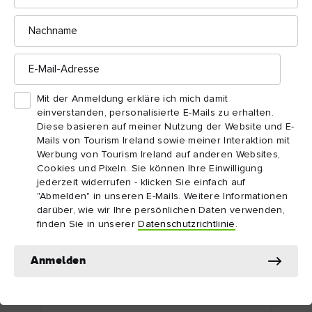
Lassen Sie sich von Irland
Nachname
inspirieren!
E-
Mail-
Adresse
Mit der Anmeldung erkläre ich mich damit
einverstanden, personalisierte E-Mails zu erhalten.
Diese basieren auf meiner Nutzung der Website und E-
Mails von Tourism Ireland sowie meiner Interaktion mit
Werbung von Tourism Ireland auf anderen Websites,
Cookies und Pixeln. Sie können Ihre Einwilligung
jederzeit widerrufen - klicken Sie einfach auf
"Abmelden" in unseren E-Mails. Weitere Informationen
darüber, wie wir Ihre persönlichen Daten verwenden,
ARTIKEL
ARTI
finden Sie in unserer
Datenschutzrichtlinie
.
Dublin Stadt: Top-Attraktionen
Top
Zum ersten Mal in Dublin? Hier sind einige
Kuli
einzigartige Dubliner Sehenswürdigkeiten,
auf 
Anmelden
die S...
Aben