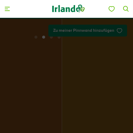
Skip to main content
Planen Sie Ihre Reise
Zu meiner Pinnwand hinzufügen
View
View
View
View
slide
slide
slide
slide
1
2
3
4