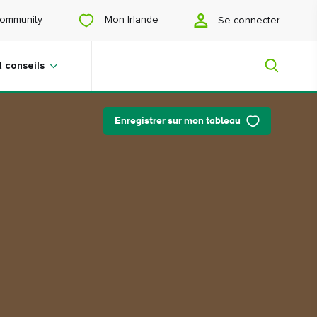
Mon Irlande
ommunity
Se connecter
t conseils
Enregistrer sur mon tableau
Mon Irlande
Vous cherchez des idées ? Vous
prévoyez un voyage ? Ou vous voulez
juste vous faire plaisir ? Nous allons
vous faire découvrir une Irlande qui
vous est tout particulièrement
destinée.