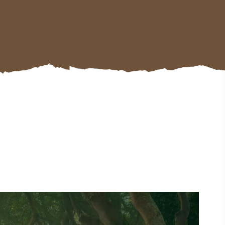
#Paysages
#CultureEtPatrimoine
#ActivitésDePleinAir
#SitesEmblématiques