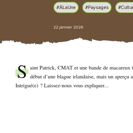
#ÀLaUne
#Paysages
#Cultu
22 janvier 2026
S
aint Patrick, CMAT et une bande de macareux t
début d’une blague irlandaise, mais un aperçu al
Intrigué(e) ? Laissez-nous vous expliquer...