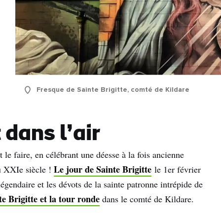
lle
sse
Je comprends qu'en m'inscrivant, je recevrai des e-mails
personnalisés basés sur mon utilisation du site Web du Tourisme
Fresque de Sainte Brigitte, comté de Kildare
Irlandais, des e-mails et de la publicité du Tourisme Irlandais sur
d'autres sites Web, des cookies et des pixels de suivi. Vous pouv
vous désinscrire à tout moment en cliquant sur "se désinscrire" d
 dans l’air
nos e-mails. Pour plus d'informations sur la manière dont nous trai
vos données personnelles, consultez notre
politique de
le faire, en célébrant une déesse à la fois ancienne
confidentialité
.
Le jour de Sainte Brigitte
du XXIe siècle !
le 1er février
 légendaire et les dévots de la sainte patronne intrépide de
Je m'inscris
te Brigitte et la tour ronde
dans le comté de Kildare.