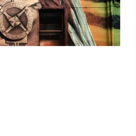
ez
ans
tons