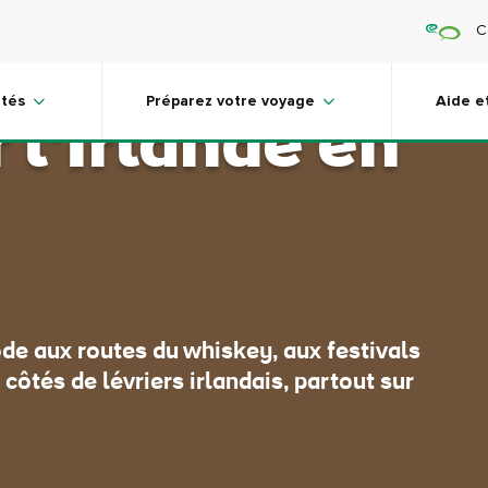
C
leures raisons
ités
Préparez votre voyage
Aide e
r l’Irlande en
de aux routes du whiskey, aux festivals
côtés de lévriers irlandais, partout sur