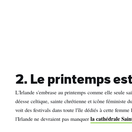
Nom
de
fami
Adre
e-
mail
2. Le printemps est
L'Irlande s'embrase au printemps comme elle seule sait 
déesse celtique, sainte chrétienne et icône féministe 
voit des festivals dans toute l'île dédiés à cette femme
la cathédrale Sain
l'Irlande ne devraient pas manquer