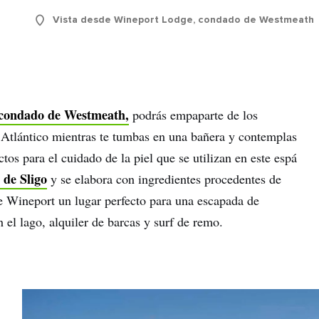
lidos
Vista desde Wineport Lodge, condado de Westmeath
eo
trónico
Entiendo que al registrarme, recibiré contenido personalizado por
condado de Westmeath,
podrás empaparte de los
correo electrónico basado en mi uso del sitio web de Turismo de
 Atlántico mientras te tumbas en una bañera y contemplas
Irlanda, emails y publicidad de Turismo de Irlanda en otros sitios w
tos para el cuidado de la piel que se utilizan en este espá
cookies y píxeles de seguimiento. Puede darse de baja en cualqu
momento haciendo clic en "darse de baja" en nuestros correos
 de Sligo
y se elabora con ingredientes procedentes de
electrónicos. Encontrará más información sobre "Cómo utilizamos
de Wineport un lugar perfecto para una escapada de
datos personales" en nuestra
política de privacidad
.
 el lago, alquiler de barcas y surf de remo.
¡Suscríbete!