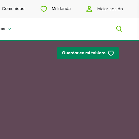
Mi Irlanda
Comunidad
Iniciar sesión
jos
Guardar en mi tablero
Mi Irlanda
¿Buscas inspiración? ¿Estás
planeando un viaje? ¿O simplemente
quieres navegar para encontrar
contenidos que te gusten? Te
mostraremos una Irlanda hecha a tu
medida.