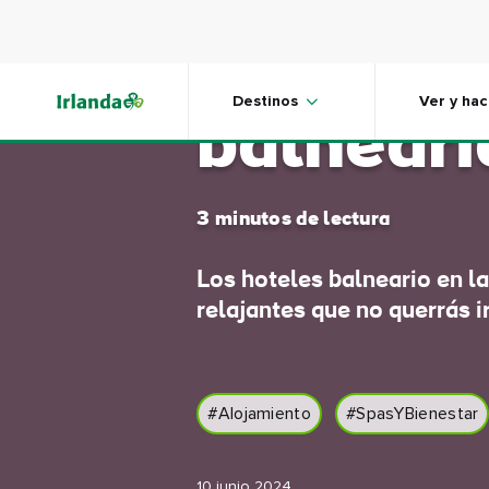
Skip to main content
6 magníf
Destinos
Ver y hac
balneari
3 minutos de lectura
Los hoteles balneario en la
relajantes que no querrás i
#Alojamiento
#SpasYBienestar
10 junio 2024