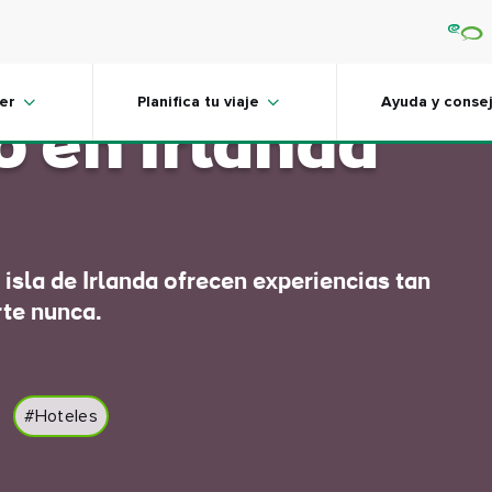
icos hoteles
er
Planifica tu viaje
Ayuda y conse
o en Irlanda
 isla de Irlanda ofrecen experiencias tan
rte nunca.
#Hoteles