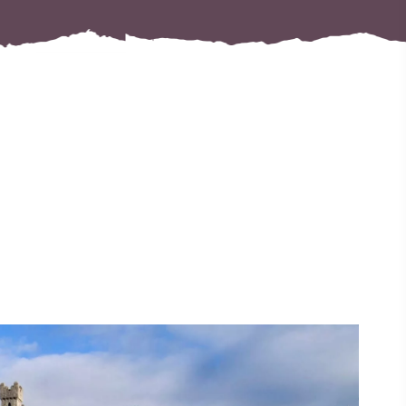
#Paisajes
#CulturaYPatrimonio
#ActividadesAlAireLibre
#LugaresEmblemáticos