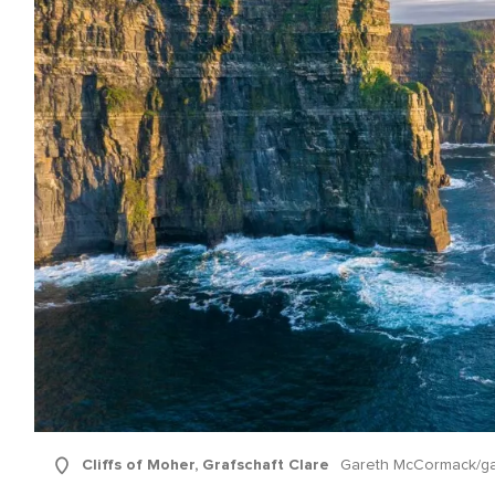
hname
-
sse
Mit der Anmeldung erkläre ich mich damit einverstanden,
personalisierte E-Mails zu erhalten. Diese basieren auf meiner
Nutzung der Website und E-Mails von Tourism Ireland sowie meine
Interaktion mit Werbung von Tourism Ireland auf anderen Websites
Cookies und Pixeln. Sie können Ihre Einwilligung jederzeit widerru
klicken Sie einfach auf "Abmelden" in unseren E-Mails. Weitere
Informationen darüber, wie wir Ihre persönlichen Daten verwende
finden Sie in unserer
Datenschutzrichtlinie
.
Anmelden
Cliffs of Moher, Grafschaft Clare
Gareth McCormack/g