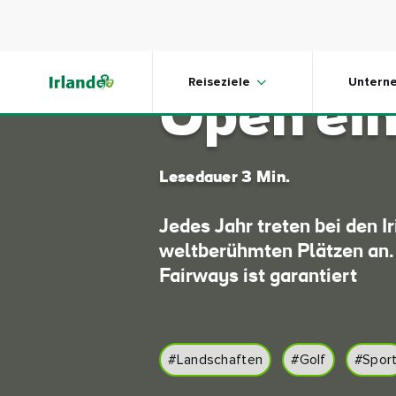
Skip to main content
Sie sind 
Reiseziele
Untern
Open ei
Lesedauer 3 Min.
Jedes Jahr treten bei den 
weltberühmten Plätzen an. 
Fairways ist garantiert
#Landschaften
#Golf
#Spor