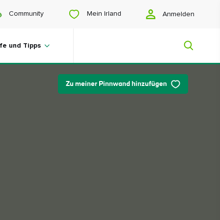
Mein Irland
Community
Anmelden
lfe und Tipps
Zu meiner Pinnwand hinzufügen
Mein Irland
Sie suchen noch Anregungen? Planen
Sie eine Reise? Oder wollen Sie sich
einfach nur glücklich scrollen? Wir
zeigen Ihnen ein Irland, das nur für Sie
gemacht ist.
#Landschaften