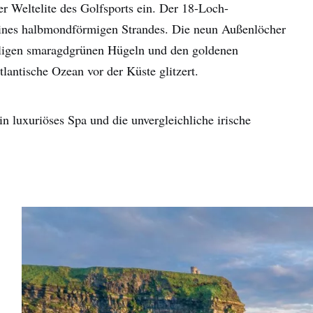
er Weltelite des Golfsports ein. Der 18-Loch-
g eines halbmondförmigen Strandes. Die neun Außenlöcher
eligen smaragdgrünen Hügeln und den goldenen
lantische Ozean vor der Küste glitzert.
n luxuriöses Spa und die unvergleichliche irische
name