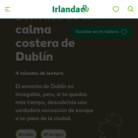
Skip to main content
Disfruta de la
calma
Guardar en mi tablero
costera de
Dublín
4 minutos de lectura
El encanto de Dublín es
innegable, pero, si te quedas
más tiempo, descubrirás una
verdadera sensación de escape
a un paso de la ciudad.
#Dublín
#Paisajes