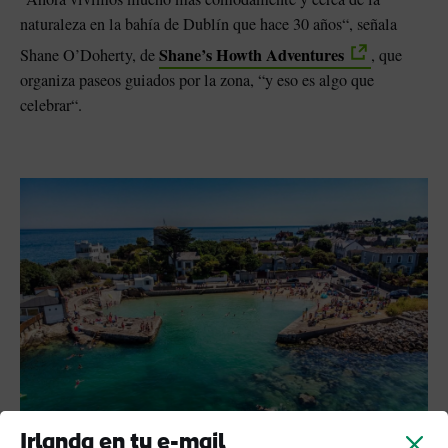
naturaleza en la bahía de Dublín que hace 30 años“, señala
Shane’s Howth Adventures
Shane O’Doherty, de
, que
organiza paseos guiados por la zona, “y eso es algo que
celebrar“.
Irlanda en tu e-mail