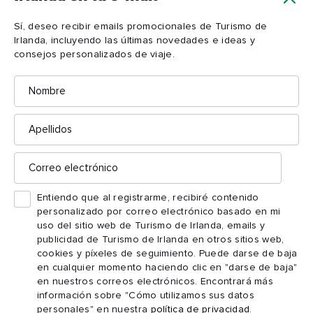
Forty Foot, condado de Dublín
Sí, deseo recibir emails promocionales de Turismo de
Irlanda, incluyendo las últimas novedades e ideas y
Hacia el sur y a través de
consejos personalizados de viaje.
Nombre
la bahía
Podrías dedicar días a la costa norte de Dublín, caminando por
Apellidos
la “Velvet Strand” de Portmarnock, con sus dunas, disfrutando
isla North Bull
de la rica vida silvestre de la
y
Correo
Póg
posponiendo el final del brunch en
en Clontarf. Pero
electrónico
el lado sur también ofrece una gran cantidad de experiencias
Entiendo que al registrarme, recibiré contenido
llenas de naturaleza y llegar allí es toda una aventura.
personalizado por correo electrónico basado en mi
Bordeando la costa de la bahía de Dublín desde el centro de la
uso del sitio web de Turismo de Irlanda, emails y
ciudad, la sección sur del tren DART es un viaje alegre que
publicidad de Turismo de Irlanda en otros sitios web,
pasa por playas, bonitos puertos y por una vía tallada en los
cookies y píxeles de seguimiento. Puede darse de baja
en cualquier momento haciendo clic en "darse de baja"
acantilados justo encima del mar de Irlanda. Es uno de los
en nuestros correos electrónicos. Encontrará más
viajes diarios más bonitos de Europa.
información sobre "Cómo utilizamos sus datos
personales" en nuestra
política de privacidad
.