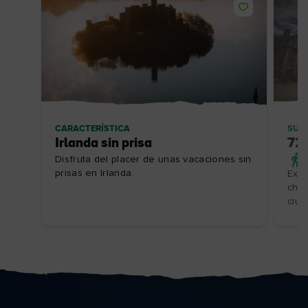
CARACTERÍSTICA
SUGE
Irlanda sin prisa
72 
Disfruta del placer de unas vacaciones sin
prisas en Irlanda.
Expl
char
ciuda