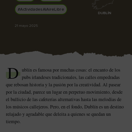
a
Me gusta
Me gusta
#ActividadesAlAireLibre
DUBLÍN
21 mayo 2025
Piedra de Blarney en el
Game of Thrones Studio
castillo de Blarney
Tour
D
ublín es famosa por muchas cosas: el encanto de los
pubs irlandeses tradicionales, las calles empedradas
que rebosan historia y la pasión por la creatividad. Al pasear
por la ciudad, parece un lugar en perpetuo movimiento, desde
el bullicio de las cafeterías alternativas hasta las melodías de
los músicos callejeros. Pero, en el fondo, Dublín es un destino
relajado y agradable que deleita a quienes se quedan un
sta
tiempo.