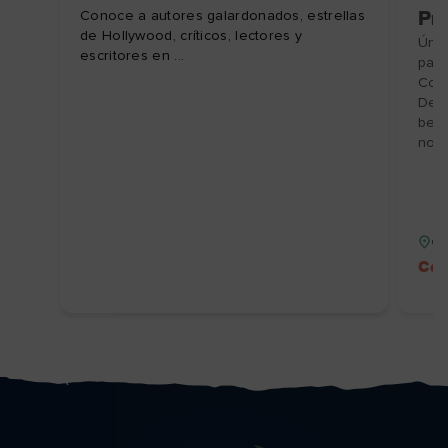
Conoce a autores galardonados, estrellas
Pre
de Hollywood, críticos, lectores y
Únet
escritores en ...
para
Coff
Desc
bebi
no r
Co
Cód