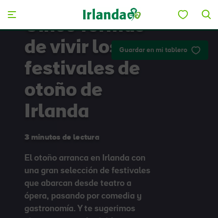
Skip to main content
Cinco formas
de vivir los
Guardar en mi tablero
festivales de
otoño de
Irlanda
3 minutos de lectura
El otoño arranca en Irlanda con
una gran selección de festivales
que abarcan desde teatro a
ópera, pasando por comedia y
gastronomía. Y te sugerimos