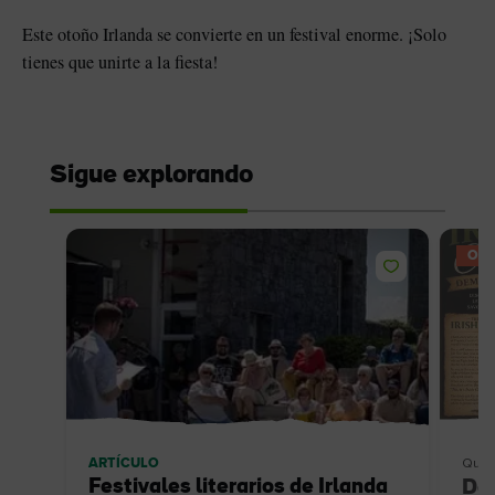
Este otoño Irlanda se convierte en un festival enorme. ¡Solo
tienes que unir
te a la fiesta!
Sigue explorando
OFE
ARTÍCULO
Qué 
Festivales literarios de Irlanda
De