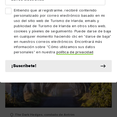
(octubre), mientras que Armagh rinde homenaje a sus
Festival Gastronómico y de la
exquisiteces locales con el
Entiendo que al registrarme, recibiré contenido
personalizado por correo electrónico basado en mi
Sidra de Armagh
(septiembre).
uso del sitio web de Turismo de Irlanda, emails y
publicidad de Turismo de Irlanda en otros sitios web,
cookies y píxeles de seguimiento. Puede darse de baja
en cualquier momento haciendo clic en "darse de baja"
en nuestros correos electrónicos. Encontrará más
información sobre "Cómo utilizamos sus datos
personales" en nuestra
política de privacidad
.
¡Suscríbete!
The Dark Hedges, condado de Antrim