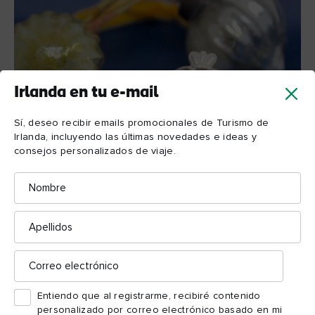
Irlanda en tu e-mail
Sí, deseo recibir emails promocionales de Turismo de
Irlanda, incluyendo las últimas novedades e ideas y
consejos personalizados de viaje.
Nombre
Taller de anillos Claddagh, Silver Works,
© Silver
Apellidos
Dublín
Works
Correo
Usa, aprende y crea
electrónico
Claddagh Gold de Thomas
La casa del anillo de Claddagh,
Entiendo que al registrarme, recibiré contenido
Dillon,
abrió sus puertas en 1750 y es la fabricante
personalizado por correo electrónico basado en mi