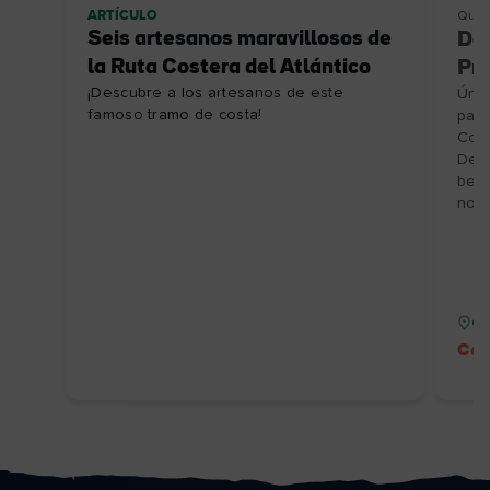
ARTÍCULO
Qué 
Seis artesanos maravillosos de
De
la Ruta Costera del Atlántico
Pre
¡Descubre a los artesanos de este
Únet
famoso tramo de costa!
para
Coff
Desc
bebi
no r
Co
Cód