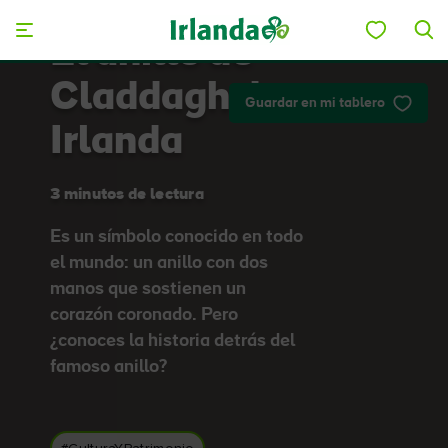
Skip to main content
El anillo de
Claddagh de
Guardar en mi tablero
Irlanda
3 minutos de lectura
Es un símbolo conocido en todo
el mundo: un anillo con dos
manos que sostienen un
corazón coronado. Pero
¿conoces la historia detrás del
famoso anillo?