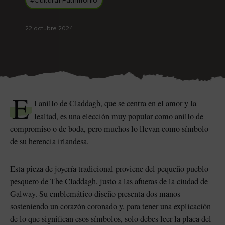
#CulturaYPatrimonio
a
Me gusta
Me gusta
22 octubre 2024
Piedra de Blarney en el
Game of Thrones Studio
castillo de Blarney
Tour
E
l anillo de Claddagh, que se centra en el amor y la
lealtad, es una elección muy popular como anillo de
compromiso o de boda, pero muchos lo llevan como símbolo
de su herencia irlandesa.
Esta pieza de joyería tradicional proviene del pequeño pueblo
pesquero de The Claddagh, justo a las afueras de la ciudad de
Galway. Su emblemático diseño presenta dos manos
sta
sosteniendo un corazón coronado y, para tener una explicación
de lo que significan esos símbolos, solo debes leer la placa del