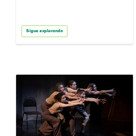
Apel
Corr
elec
Sigue explorando