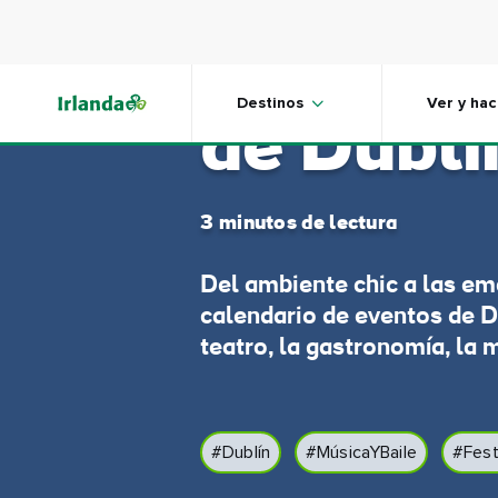
Skip to main content
Festival
Destinos
Ver y hac
de Dublí
3 minutos de lectura
Del ambiente chic a las em
calendario de eventos de Du
teatro, la gastronomía, la
#Dublín
#MúsicaYBaile
#Fest