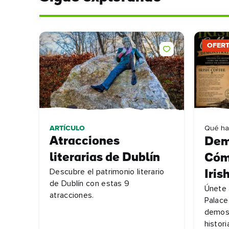
OFER
ARTÍCULO
Qué ha
Atracciones
Dem
literarias de Dublín
Cóm
Descubre el patrimonio literario
Iris
de Dublín con estas 9
Únete 
atracciones.
Palace
demost
histori