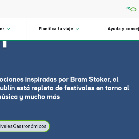
es y eventos
er
Planifica tu viaje
Ayuda y conse
n
ociones inspiradas por Bram Stoker, el
blín está repleto de festivales en torno al
 música y mucho más
ivalesGastronómicos