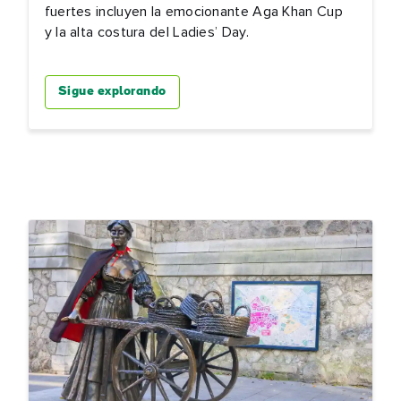
fuertes incluyen la emocionante Aga Khan Cup
lidos
y la alta costura del Ladies’ Day.
eo
trónico
Sigue explorando
Entiendo que al registrarme, recibiré contenido personalizado por
correo electrónico basado en mi uso del sitio web de Turismo de
Irlanda, emails y publicidad de Turismo de Irlanda en otros sitios w
cookies y píxeles de seguimiento. Puede darse de baja en cualqu
momento haciendo clic en "darse de baja" en nuestros correos
electrónicos. Encontrará más información sobre "Cómo utilizamos
datos personales" en nuestra
política de privacidad
.
¡Suscríbete!