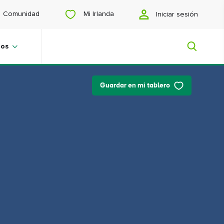
Mi Irlanda
Comunidad
Iniciar sesión
jos
Guardar en mi tablero
Mi Irlanda
¿Buscas inspiración? ¿Estás
planeando un viaje? ¿O simplemente
quieres navegar para encontrar
contenidos que te gusten? Te
mostraremos una Irlanda hecha a tu
medida.