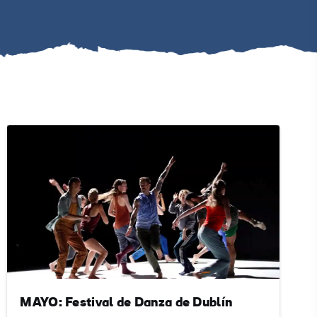
#Paisajes
#CulturaYPatrimonio
#ActividadesAlAireLibre
#LugaresEmblemáticos
MAYO: Festival de Danza de Dublín