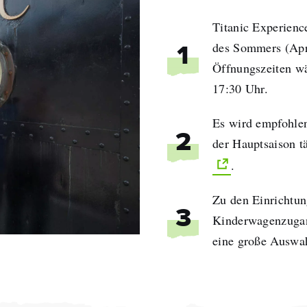
Titanic Experienc
des Sommers (Apri
1
Öffnungszeiten wä
17:30 Uhr.
Es wird empfohlen
2
der Hauptsaison t
.
Zu den Einrichtun
3
Kinderwagenzugan
eine große Auswah
name
hname