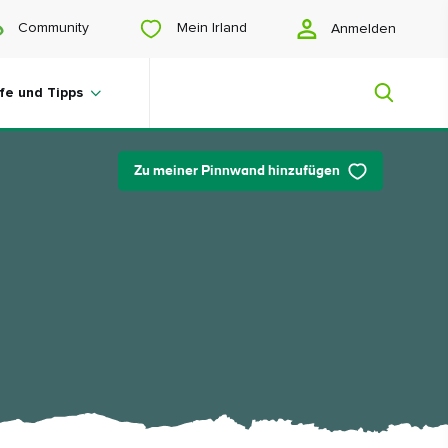
Mein Irland
Community
Anmelden
lfe und Tipps
Zu meiner Pinnwand hinzufügen
Mein Irland
Sie suchen noch Anregungen? Planen
Sie eine Reise? Oder wollen Sie sich
einfach nur glücklich scrollen? Wir
zeigen Ihnen ein Irland, das nur für Sie
gemacht ist.
#Landschaften