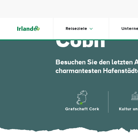
Skip to main content
Titanic 
Reiseziele
Untern
Cobh
Besuchen Sie den letzten An
charmantesten Hafenstädte
Grafschaft Cork
Kultur u