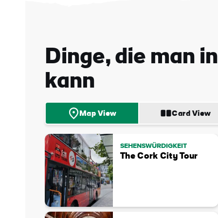
E-
Mail
Adre
Dinge, die man i
kann
Map View
Card View
SEHENSWÜRDIGKEIT
The Cork City Tour