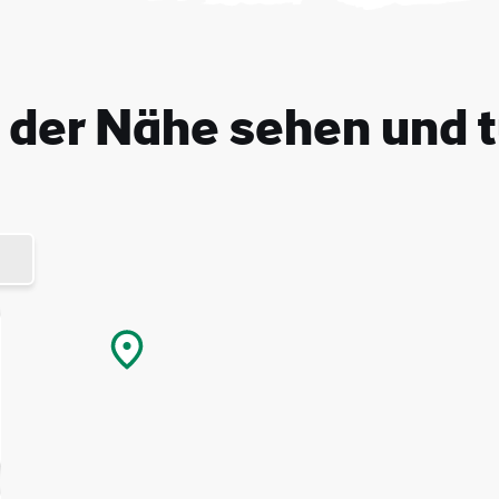
-
sse
n der Nähe sehen und 
Mit der Anmeldung erkläre ich mich damit einverstanden,
personalisierte E-Mails zu erhalten. Diese basieren auf meiner
Nutzung der Website und E-Mails von Tourism Ireland sowie meine
Interaktion mit Werbung von Tourism Ireland auf anderen Websites
Cookies und Pixeln. Sie können Ihre Einwilligung jederzeit widerru
klicken Sie einfach auf "Abmelden" in unseren E-Mails. Weitere
Informationen darüber, wie wir Ihre persönlichen Daten verwende
finden Sie in unserer
Datenschutzrichtlinie
.
Anmelden