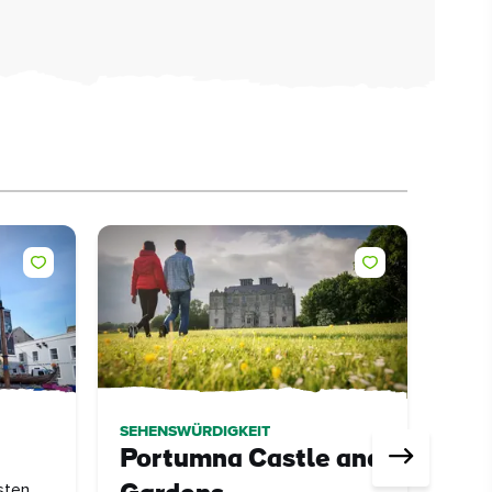
SEHENSWÜRDIGKEIT
REIS
Portumna Castle and
5 T
sten
5