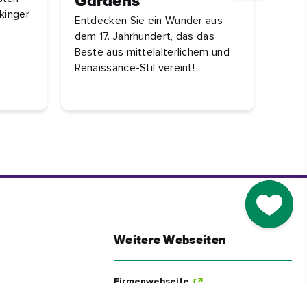
Gardens
Geni
kinger
Entdecken Sie ein Wunder aus
Aben
dem 17. Jahrhundert, das das
Cork
Beste aus mittelalterlichem und
Stadt
Renaissance-Stil vereint!
Go to M
Weitere Webseiten
Firmenwebseite