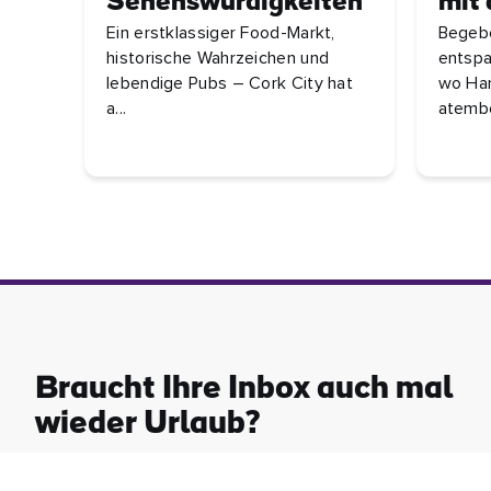
Sehenswürdigkeiten
mit 
Ein erstklassiger Food-Markt,
Begebe
historische Wahrzeichen und
entspa
lebendige Pubs – Cork City hat
wo Han
a...
atembe
Braucht Ihre Inbox auch mal
wieder Urlaub?
Urlaubsideen, Neuigkeiten, Angebote und Gewinnspiele ...