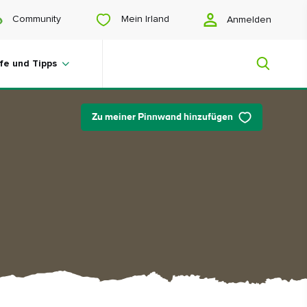
Mein Irland
Community
Anmelden
lfe und Tipps
Zu meiner Pinnwand hinzufügen
Mein Irland
Sie suchen noch Anregungen? Planen
Sie eine Reise? Oder wollen Sie sich
einfach nur glücklich scrollen? Wir
zeigen Ihnen ein Irland, das nur für Sie
gemacht ist.
#Landschaften