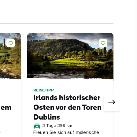
REISETIPP
ARTI
Irlands historischer
Irl
chem
Osten vor den Toren
Sch
Dublins
sic
3 Tage 399 km
las
Freuen Sie sich auf malerische
r
Lege