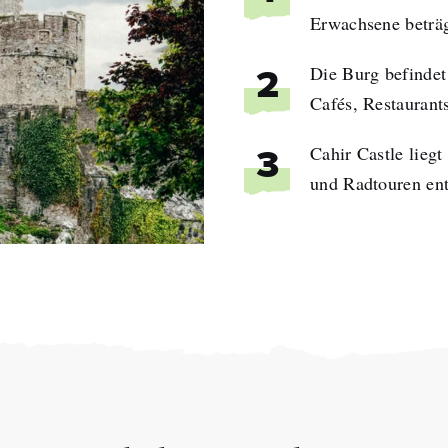
Erwachsene beträg
Die Burg befindet 
2
Cafés, Restaurant
Cahir Castle lieg
3
und Radtouren ent
name
hname