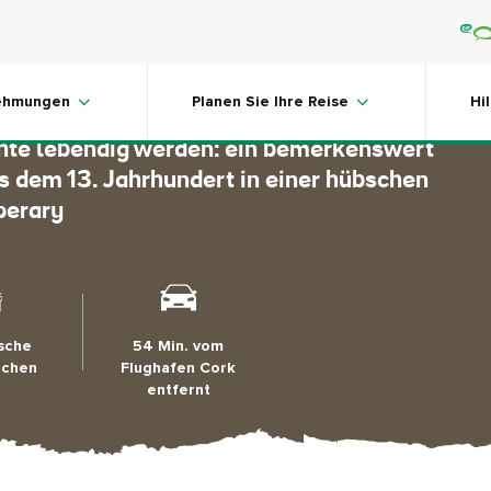
stle
ehmungen
Planen Sie Ihre Reise
Hi
chte lebendig werden: ein bemerkenswert
s dem 13. Jahrhundert in einer hübschen
perary
ische
54 Min. vom
ichen
Flughafen Cork
entfernt