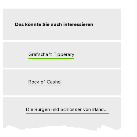
#KulturUndTradition
Das könnte Sie auch interessieren
#AktivitätenImFreien
#Wahrzeichen
Grafschaft Tipperary
Rock of Cashel
Die Burgen und Schlösser von Irlands historischem Osten