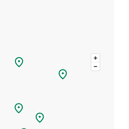
r
,
fen -
n,