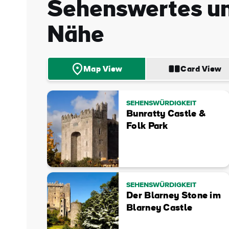
Sehenswertes und
E-
Mail
Adre
Nähe
Map View
Card View
SEHENSWÜRDIGKEIT
Bunratty Castle &
Folk Park
SEHENSWÜRDIGKEIT
Der Blarney Stone im
Blarney Castle