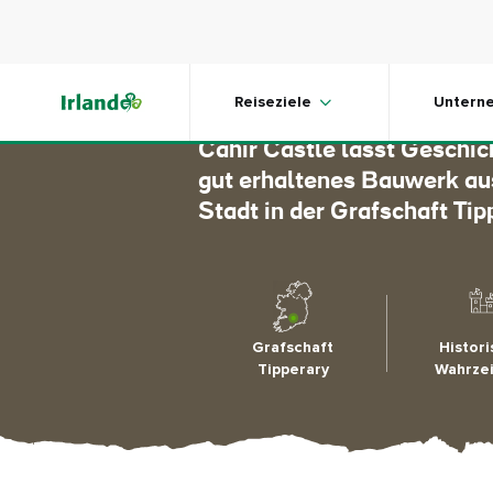
Skip to main content
Cahir Ca
Reiseziele
Untern
Cahir Castle lässt Geschi
gut erhaltenes Bauwerk au
Stadt in der Grafschaft Tip
Grafschaft
Histor
Tipperary
Wahrze