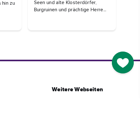
Seen und alte Klosterdörfer,
 hin zu
Lands
Burgruinen und prächtige Herre...
Schlö
Go to M
Weitere Webseiten
Firmenwebseite
Mögliche Zusammenarbeit
Geschäftstourismus