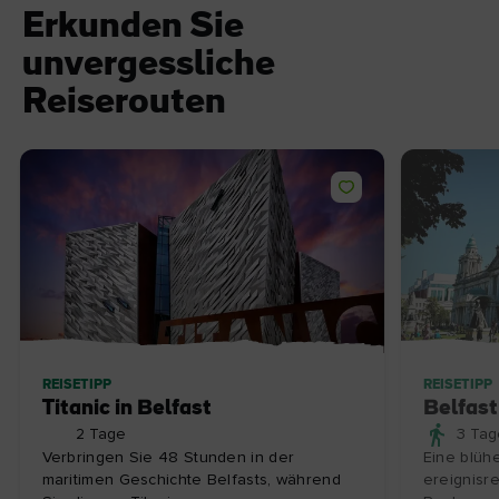
Erkunden Sie
unvergessliche
Reiserouten
REISETIPP
REISETIPP
Titanic in Belfast
Belfast
2 Tage
3 Tag
Verbringen Sie 48 Stunden in der
Eine blüh
maritimen Geschichte Belfasts, während
ereignisr