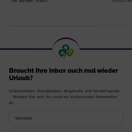
Sie diesem Titanic...
Restaurant
Braucht Ihre Inbox auch mal wieder
Urlaub?
Urlaubsideen, Neuigkeiten, Angebote und Gewinnspiele
... Melden Sie sich für unseren kostenlosen Newsletter
an.
Vorname
E-
Mail-
Adresse
Nachname