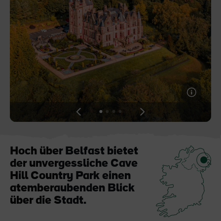
Like
Like
Der Blarney Stone im
Game of Thrones
Blarney Castle
Studiotour
View
View
View
View
slide
slide
slide
slide
1
2
3
4
Hoch über Belfast bietet
der unvergessliche Cave
Hill Country Park einen
atemberaubenden Blick
über die Stadt.