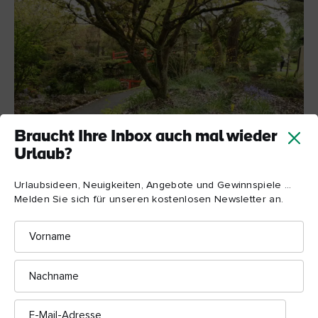
Braucht Ihre Inbox auch mal wieder
Urlaub?
Urlaubsideen, Neuigkeiten, Angebote und Gewinnspiele ...
Japanische Gärten, Grafschaft Kildare
Melden Sie sich für unseren kostenlosen Newsletter an.
Vorname
5. Japanischer Garten
Nachname
Japanischen Gärten
Die
des National Stud in Tully,
Grafschaft Kildare, gehören zu den schönsten ihrer Art in ganz
E-
Europa. Entworfen wurden Sie von Colonel William Hall
Mail-