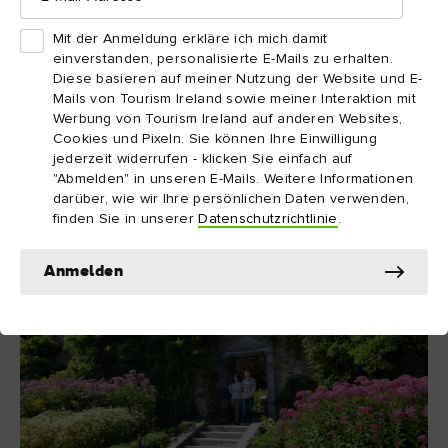
Walker mit Unterstützung der Meistergärtnerin Tassa Eida.
Adresse
Die Gärten, die das „Leben des Menschen“ von Geburt bis zum
Mit der Anmeldung erkläre ich mich damit
einverstanden, personalisierte E-Mails zu erhalten.
Leben im Jenseits nachzeichnen, verfügen über eine Bandbreite
Diese basieren auf meiner Nutzung der Website und E-
an Pflanzen, Steinlaternen und anmutigen Waldkiefern, sowie
Mails von Tourism Ireland sowie meiner Interaktion mit
mit Kirschbäumen gesäumte Wege und eine uralte Tanne, die
Werbung von Tourism Ireland auf anderen Websites,
Wissen symbolisiert. Entdecken Sie einen Weg voller
Cookies und Pixeln. Sie können Ihre Einwilligung
jederzeit widerrufen - klicken Sie einfach auf
Geschichten in dieser besinnlichen und exquisiten Oase fernab
"Abmelden" in unseren E-Mails. Weitere Informationen
der Hektik.
darüber, wie wir Ihre persönlichen Daten verwenden,
finden Sie in unserer
Datenschutzrichtlinie
.
Anmelden