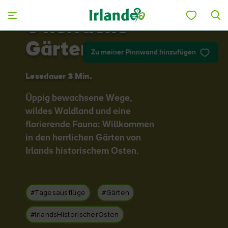
Skip to main content
6 herrliche
Gärten
Zu meiner Pinnwand hinzufügen
Lesedauer 3 Min.
Üppig bewachsene Wege,
wildes Waldland und eine
florierende Fauna: Willkommen
in den herrlichen Gärten von
Irlands historischem Osten.
#Tagesausflüge
#Gärten
#IrlandsHistorischerOsten