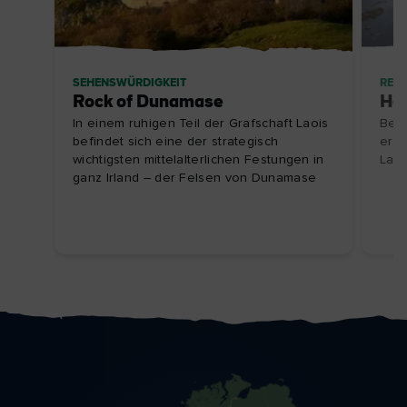
SEHENSWÜRDIGKEIT
REIS
Rock of Dunamase
Hal
In einem ruhigen Teil der Grafschaft Laois
Bei 
befindet sich eine der strategisch
erwa
wichtigsten mittelalterlichen Festungen in
Land
ganz Irland – der Felsen von Dunamase