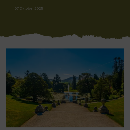
Like
Like
07 Oktober 2025
Der Blarney Stone im
Game of Thrones
Blarney Castle
Studiotour