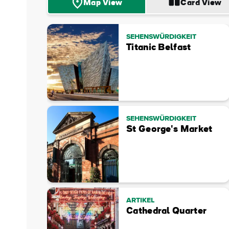
E-
Map View
Card View
Mail
Adre
SEHENSWÜRDIGKEIT
Titanic Belfast
SEHENSWÜRDIGKEIT
St George's Market
ARTIKEL
Cathedral Quarter