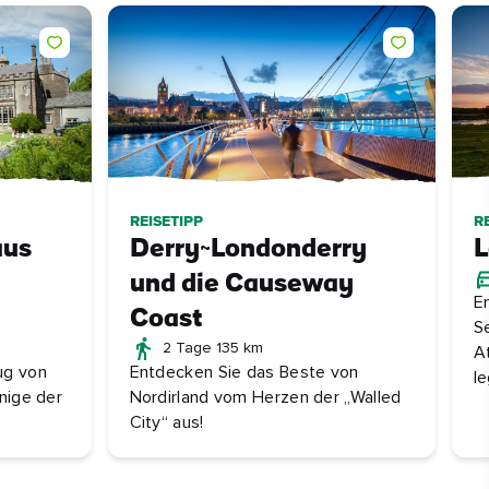
REISETIPP
R
aus
Derry~Londonderry
L
und die Causeway
E
Coast
S
2 Tage 135 km
A
ug von
Entdecken Sie das Beste von
l
nige der
Nordirland vom Herzen der „Walled
City“ aus!