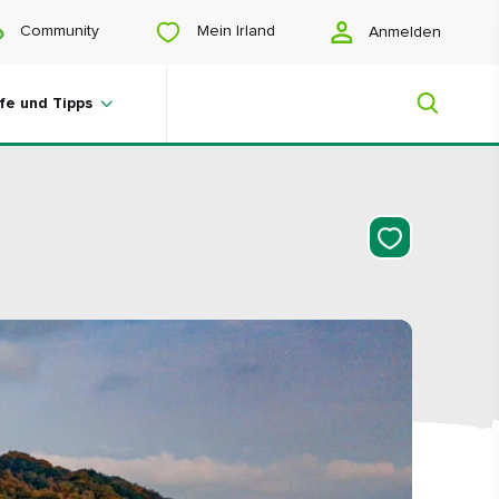
Mein Irland
Community
Anmelden
lfe und Tipps
Mein Irland
Sie suchen noch Anregungen? Planen
Sie eine Reise? Oder wollen Sie sich
einfach nur glücklich scrollen? Wir
zeigen Ihnen ein Irland, das nur für Sie
gemacht ist.
#Landschaften