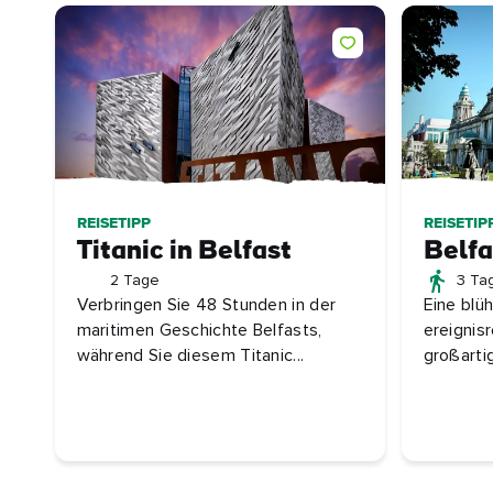
REISETIPP
REISETIP
Titanic in Belfast
Belfa
2 Tage
3 Ta
Verbringen Sie 48 Stunden in der
Eine blü
maritimen Geschichte Belfasts,
ereignis
während Sie diesem Titanic...
großartig