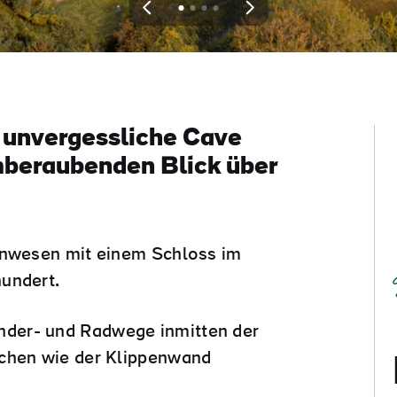
View
View
View
View
slide
slide
slide
slide
1
2
3
4
r unvergessliche Cave
mberaubenden Blick über
Anwesen mit einem Schloss im
hundert.
der- und Radwege inmitten der
ichen wie der Klippenwand