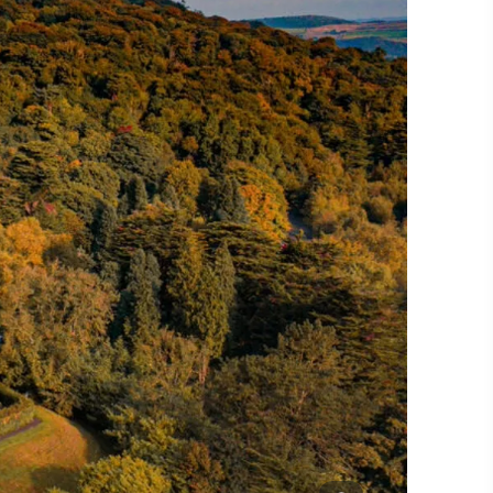
#KulturUndTradition
#AktivitätenImFreien
#Wahrzeichen