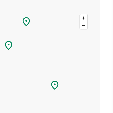
r
,
fen -
n,