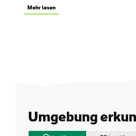
Mehr lesen
Vor
Umgebung erku
Nac