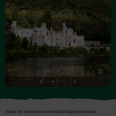
Der Blarney Stone im
Game of Thrones
Blarney Castle
Studiotour
View
View
View
View
slide
slide
slide
slide
1
2
3
4
Stellen Sie sich eine Insel mit wilden Klippen und sanft