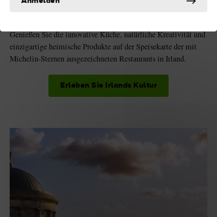
Anmelden
3
Genießen Sie die Michelin-Sterne-Küche
Irlands
Genießen Sie die innovative Küche, natürliche Kreativität und
einzigartige heimische Produkte auf der Speisekarte der mit
Michelin-Sternen ausgezeichneten Restaurants in Irland.
Erleben Sie Irlands Kultur