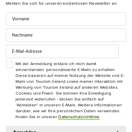
Melden Sie sich für unseren kostenlosen Newsletter an.
Vorname
Austern auf dem English Market in Cork
Feiern Sie die reiche Kultur Irlands
Nachname
E-
1
Mail-
Erleben Sie Kultur in freier Natur
Adresse
Holzschnitzerei, Käseherstellung, sogar Trockenmauerbau –
Mit der Anmeldung erkläre ich mich damit
Irland ist ein Ort, an dem Sie neue Fähigkeiten erlernen und
einverstanden, personalisierte E-Mails zu erhalten.
Diese basieren auf meiner Nutzung der Website und E-
gleichzeitig unsere Traditionen inmitten herrlicher
Mails von Tourism Ireland sowie meiner Interaktion mit
Landschaften kennenlernen können.
Werbung von Tourism Ireland auf anderen Websites,
Cookies und Pixeln. Sie können Ihre Einwilligung
2
jederzeit widerrufen - klicken Sie einfach auf
Tauchen Sie ein in Irlands Literatur
"Abmelden" in unseren E-Mails. Weitere Informationen
Von Yeats bis Rooney – unsere Dichter, Dramatiker und
darüber, wie wir Ihre persönlichen Daten verwenden,
finden Sie in unserer
Datenschutzrichtlinie
.
Erzähler sind von Irland inspiriert. Sie haben einige der
faszinierendsten Werke der Weltliteratur geschaffen.