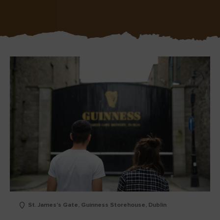
Der Blarney Stone im
Game of Thrones
Blarney Castle
Studiotour
St. James's Gate, Guinness Storehouse, Dublin