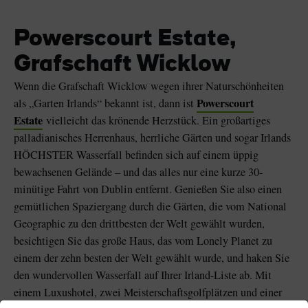
Powerscourt Estate,
Grafschaft Wicklow
Wenn die Grafschaft Wicklow wegen ihrer Naturschönheiten
Powerscourt
als „Garten Irlands“ bekannt ist, dann ist
Estate
vielleicht das krönende Herzstück. Ein großartiges
palladianisches Herrenhaus, herrliche Gärten und sogar Irlands
HÖCHSTER Wasserfall befinden sich auf einem üppig
bewachsenen Gelände – und das alles nur eine kurze 30-
minütige Fahrt von Dublin entfernt. Genießen Sie also einen
gemütlichen Spaziergang durch die Gärten, die vom National
Geographic zu den drittbesten der Welt gewählt wurden,
besichtigen Sie das große Haus, das vom Lonely Planet zu
einem der zehn besten der Welt gewählt wurde, und haken Sie
den wundervollen Wasserfall auf Ihrer Irland-Liste ab. Mit
einem Luxushotel, zwei Meisterschaftsgolfplätzen und einer