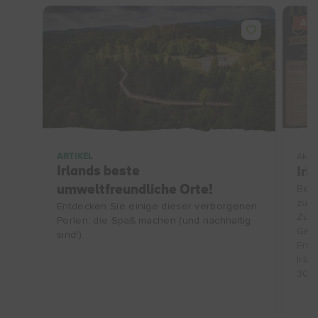
AN
ARTIKEL
Aktiv
Irlands beste
Iri
umweltfreundliche Orte!
Besu
zu e
Entdecken Sie einige dieser verborgenen
Zube
Perlen, die Spaß machen (und nachhaltig
Gesc
sind!).
Entd
Irla
30.1