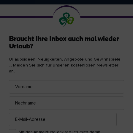
Braucht Ihre Inbox auch mal wieder
Urlaub?
Urlaubsideen, Neuigkeiten, Angebote und Gewinnspiele
... Melden Sie sich für unseren kostenlosen Newsletter
an.
Vorname
E-
Mail-
Adresse
Nachname
E-
Mail-
Adresse
Mit der Anmeldung erkläre ich mich damit