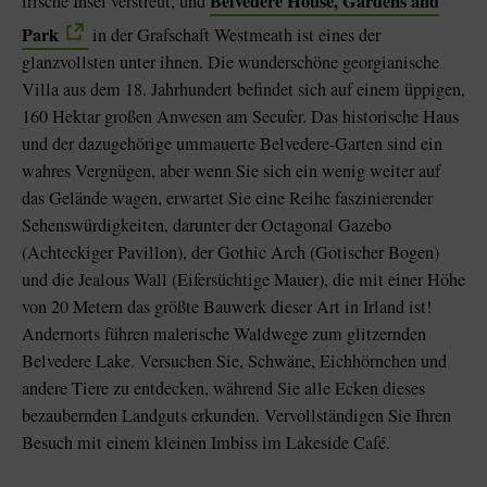
Belvedere House, Gardens and
irische Insel verstreut, und
Park
in der Grafschaft Westmeath ist eines der
glanzvollsten unter ihnen. Die wunderschöne georgianische
Villa aus dem 18. Jahrhundert befindet sich auf einem üppigen,
160 Hektar großen Anwesen am Seeufer. Das historische Haus
und der dazugehörige ummauerte Belvedere-Garten sind ein
wahres Vergnügen, aber wenn Sie sich ein wenig weiter auf
das Gelände wagen, erwartet Sie eine Reihe faszinierender
Sehenswürdigkeiten, darunter der Octagonal Gazebo
(Achteckiger Pavillon), der Gothic Arch (Gotischer Bogen)
und die Jealous Wall (Eifersüchtige Mauer), die mit einer Höhe
von 20 Metern das größte Bauwerk dieser Art in Irland ist!
Andernorts führen malerische Waldwege zum glitzernden
Belvedere Lake. Versuchen Sie, Schwäne, Eichhörnchen und
andere Tiere zu entdecken, während Sie alle Ecken dieses
bezaubernden Landguts erkunden. Vervollständigen Sie Ihren
Besuch mit einem kleinen Imbiss im Lakeside Café.