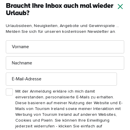
aufregenden neuen Destillerie, die sich ebenfalls auf dem
Braucht Ihre Inbox auch mal wieder
Anwesen befindet, ist es leicht zu verstehen, warum
Urlaub?
Powerscourt eine der meistbesuchten Attraktionen Irlands ist.
Urlaubsideen, Neuigkeiten, Angebote und Gewinnspiele ...
Melden Sie sich für unseren kostenlosen Newsletter an.
Vorname
Nachname
E-
Mail-
Adresse
Mit der Anmeldung erkläre ich mich damit
einverstanden, personalisierte E-Mails zu erhalten.
Diese basieren auf meiner Nutzung der Website und E-
Mails von Tourism Ireland sowie meiner Interaktion mit
Werbung von Tourism Ireland auf anderen Websites,
Cookies und Pixeln. Sie können Ihre Einwilligung
Giant's Causeway, Grafschaft Antrim
jederzeit widerrufen - klicken Sie einfach auf