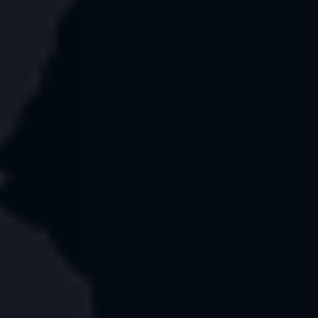
J'aime
J'aime
Pierre de Blarney au
Game of Thrones Studio
château de Blarney
Tour