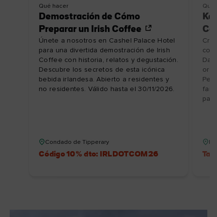
Qué hacer
Qué 
Demostración de Cómo
Kay
Preparar un Irish Coffee
Cor
Únete a nosotros en Cashel Palace Hotel
Crea
para una divertida demostración de Irish
con 
Coffee con historia, relatos y degustación.
Dash
Descubre los secretos de esta icónica
orga
bebida irlandesa. Abierto a residentes y
Pen
no residentes. Válido hasta el 30/11/2026.
fami
part
Condado de Tipperary
Re
Código 10% dto: IRLDOTCOM26
Tar