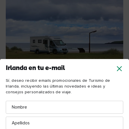
Irlanda en tu e-mail
Sí, deseo recibir emails promocionales de Turismo de
Caravana en Irlanda
Irlanda, incluyendo las últimas novedades e ideas y
consejos personalizados de viaje.
4. Viaja con tu mascota
Nombre
Viajar no tiene por qué ser sinónimo de dejar al miembro
favorito de la familia atrás. Como tú, ¡ellos también quieren
Apellidos
disfrutar de la belleza de Irlanda!