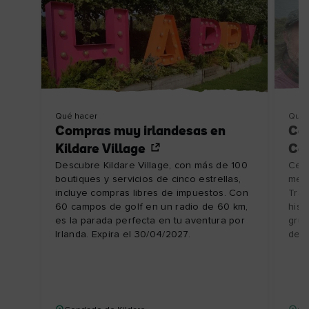
Qué hacer
Qué 
Compras muy irlandesas en
Cam
Kildare Village
Cer
Descubre Kildare Village, con más de 100
Cele
boutiques y servicios de cinco estrellas,
mere
incluye compras libres de impuestos. Con
Tras
60 campos de golf en un radio de 60 km,
hist
es la parada perfecta en tu aventura por
grup
Irlanda. Expira el 30/04/2027.
del 