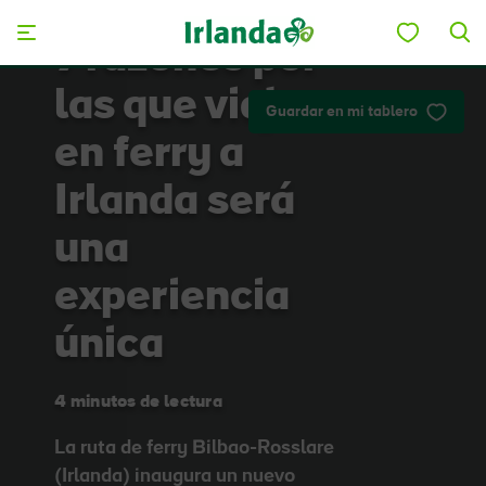
Skip to main content
7 razones por
las que viajar
Guardar en mi tablero
en ferry a
Irlanda será
una
experiencia
única
4 minutos de lectura
La ruta de ferry Bilbao-Rosslare
(Irlanda) inaugura un nuevo