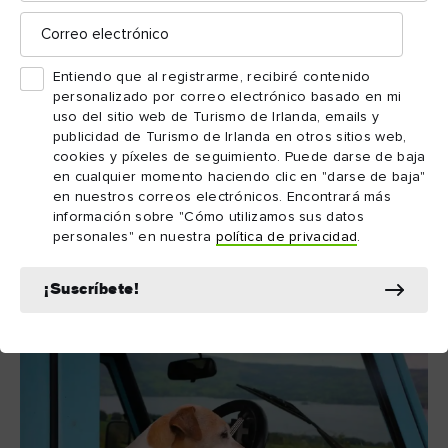
Correo
electrónico
fácil y sin
Viajar en ferry ofrece la oportunidad de hacerlo
estrés para los animales
, ya que existen diferentes opciones
Entiendo que al registrarme, recibiré contenido
Brittany Ferries
con
para llevar a tu mascota a bordo.
personalizado por correo electrónico basado en mi
uso del sitio web de Turismo de Irlanda, emails y
publicidad de Turismo de Irlanda en otros sitios web,
cookies y píxeles de seguimiento. Puede darse de baja
Más links de interés
en cualquier momento haciendo clic en "darse de baja"
en nuestros correos electrónicos. Encontrará más
información sobre "Cómo utilizamos sus datos
personales" en nuestra
política de privacidad
.
Viajar con mascota a Irlanda
¡Suscríbete!