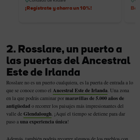
Condado de Kildare
Co
¡Regístrate y ahorra un 10%!
Beb
2. Rosslare, un puerto a
las puertas del Ancestral
Este de Irlanda
Rosslare no es un puerto cualquiera, es la puerta de entrada a lo
Ancestral Este de Irlanda
que se conoce como el
. Una zona
maravillas de 5.000 años de
en la que podrás caminar por
antigüedad
o recorrer los paisajes más impresionantes del
Glendalough
valle de
. ¡Aquí el tiempo se detiene para dar
una experiencia única
paso a
!
Además, también podrás recorrer algunos de los pueblos con