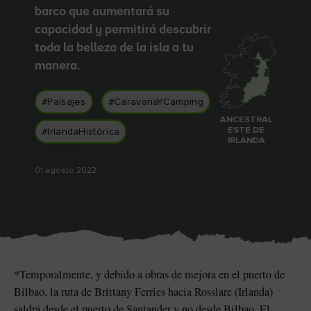
a
Me gusta
Me gusta
barco que aumentará su
capacidad y permitirá descubrir
toda la belleza de la isla a tu
manera.
Piedra de Blarney en el
Game of Thrones Studio
castillo de Blarney
Tour
#Paisajes
#CaravanaYCamping
ANCESTRAL
ESTE DE
#IrlandaHistórica
IRLANDA
01 agosto 2022
*Temporalmente, y debido a obras de mejora en el puerto de
sta
Bilbao, la ruta de Brittany Ferries hacia Rosslare (Irlanda)
saldrá desde el puerto de Santander y no desde Bilbao. El