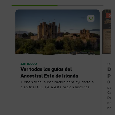
OFE
ARTÍCULO
Qué 
Ver todas las guías del
De
Ancestral Este de Irlanda
Pre
Tienen toda la inspiración para ayudarte a
Únet
planificar tu viaje a esta región histórica.
para
Coff
Desc
bebi
no r