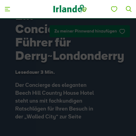
Skip to main content
Ein
Concierge-
Zu meiner Pinnwand hinzufügen
Führer für
Derry~Londonderry
Lesedauer 3 Min.
Der Concierge des eleganten
Beech Hill Country House Hotel
steht uns mit fachkundigen
Ratschlägen für Ihren Besuch in
der „Walled City“ zur Seite