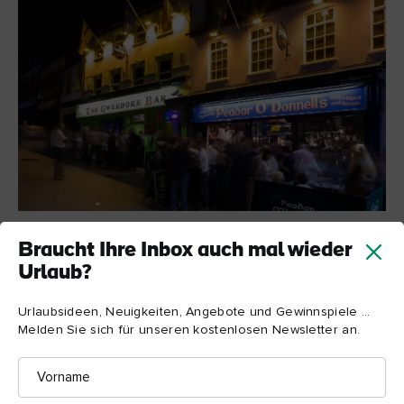
Peadar O'Donnell's Pub, Derry~Londonderry
Braucht Ihre Inbox auch mal wieder
Urlaub?
7. Wo kann ich authentisches irisches
Urlaubsideen, Neuigkeiten, Angebote und Gewinnspiele ...
Kunsthandwerk und Design kaufen?
Melden Sie sich für unseren kostenlosen Newsletter an.
Craft Village
Derry
~
Londonderry hat sein eigenes
, ein
Vorname
Kunsthandwerksdorf direkt im Stadtzentrum, wo lokale
Künstler ihr Können präsentieren. Eine großartige