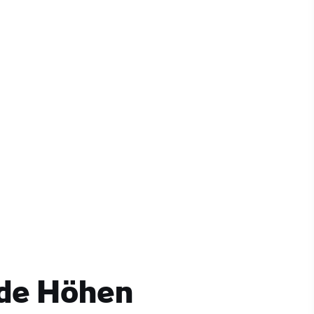
#KulturUndTradition
#AktivitätenImFreien
#Wahrzeichen
de Höhen