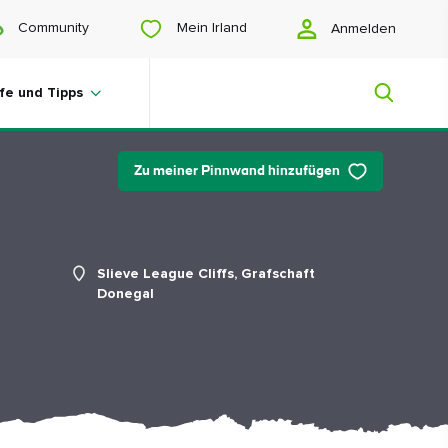
Mein Irland
Community
Anmelden
lfe und Tipps
Zu meiner Pinnwand hinzufügen
Mein Irland
Sie suchen noch Anregungen? Planen
Slieve League Cliffs, Grafschaft
Sie eine Reise? Oder wollen Sie sich
Donegal
einfach nur glücklich scrollen? Wir
zeigen Ihnen ein Irland, das nur für Sie
gemacht ist.
#Landschaften