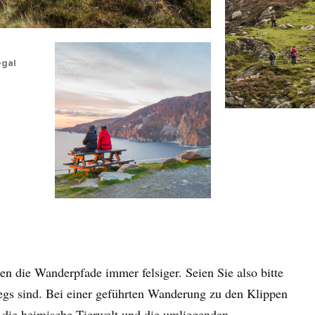
hname
-
egal
sse
Mit der Anmeldung erkläre ich mich damit einverstanden,
personalisierte E-Mails zu erhalten. Diese basieren auf meiner
Nutzung der Website und E-Mails von Tourism Ireland sowie meine
Interaktion mit Werbung von Tourism Ireland auf anderen Websites
Cookies und Pixeln. Sie können Ihre Einwilligung jederzeit widerru
klicken Sie einfach auf "Abmelden" in unseren E-Mails. Weitere
Informationen darüber, wie wir Ihre persönlichen Daten verwende
finden Sie in unserer
Datenschutzrichtlinie
.
Anmelden
 die Wanderpfade immer felsiger. Seien Sie also bitte
egs sind. Bei einer geführten Wanderung zu den Klippen
r die heimische Tierwelt und die umliegenden