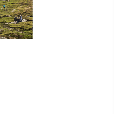
r
,
fen -
n,