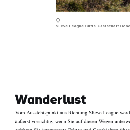
Nac
E-
Mail
Slieve League Cliffs, Grafschaft Don
Adre
Wanderlust
Vom Aussichtspunkt aus Richtung Slieve League werden
äußerst vorsichtig, wenn Sie auf diesen Wegen unterw
erfahren Sie interessante Fakten und Geschichten übe