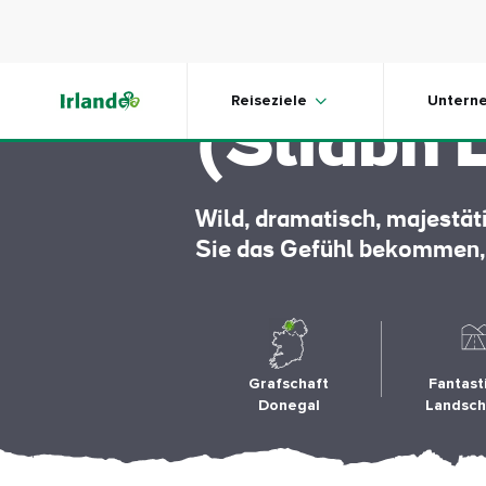
Skip to main content
Slieve L
Reiseziele
Untern
(Sliabh 
Wild, dramatisch, majestät
Sie das Gefühl bekommen, 
Grafschaft
Fantast
Donegal
Landsch