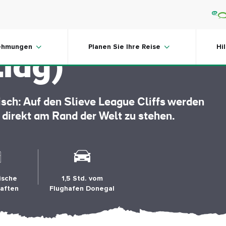
eague Cliffs
ehmungen
Planen Sie Ihre Reise
Hi
Liag)
isch: Auf den Slieve League Cliffs werden
direkt am Rand der Welt zu stehen.
ische
1,5 Std. vom
aften
Flughafen Donegal