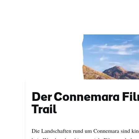
Nac
E-
Mail
Adre
Der Connemara Fi
Trail
Die Landschaften rund um Connemara sind kino