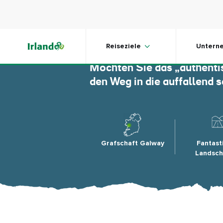
Skip to main content
Connem
Reiseziele
Untern
Möchten Sie das „authentis
den Weg in die auffallend
Grafschaft Galway
Fantast
Landsch