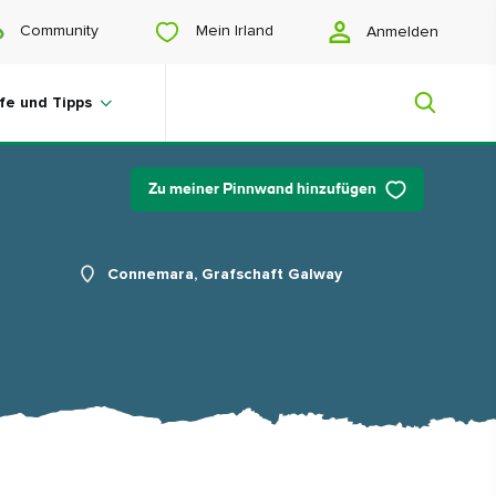
Mein Irland
Community
Anmelden
lfe und Tipps
Zu meiner Pinnwand hinzufügen
Mein Irland
Connemara, Grafschaft Galway
Sie suchen noch Anregungen? Planen
Sie eine Reise? Oder wollen Sie sich
einfach nur glücklich scrollen? Wir
zeigen Ihnen ein Irland, das nur für Sie
gemacht ist.
#Landschaften