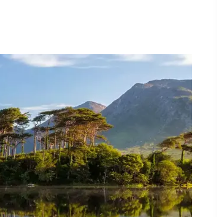
Jetzt ansehen
Rad fahren in Connemara
r
,
fen -
n,