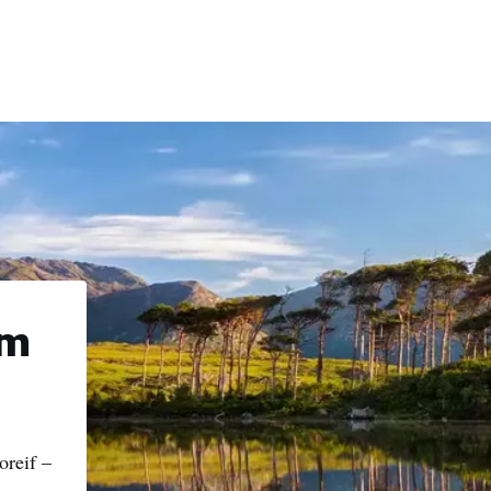
hname
-
sse
Mit der Anmeldung erkläre ich mich damit einverstanden,
personalisierte E-Mails zu erhalten. Diese basieren auf meiner
Nutzung der Website und E-Mails von Tourism Ireland sowie meine
Interaktion mit Werbung von Tourism Ireland auf anderen Websites
Cookies und Pixeln. Sie können Ihre Einwilligung jederzeit widerru
klicken Sie einfach auf "Abmelden" in unseren E-Mails. Weitere
Informationen darüber, wie wir Ihre persönlichen Daten verwende
finden Sie in unserer
Datenschutzrichtlinie
.
lm
Anmelden
reif –