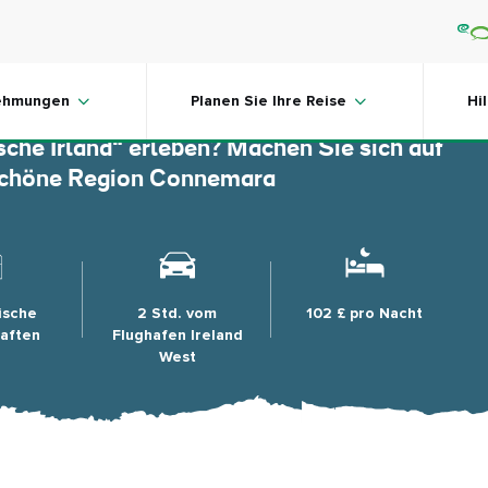
ara
ehmungen
Planen Sie Ihre Reise
Hi
che Irland“ erleben? Machen Sie sich auf
 schöne Region Connemara
ische
2 Std. vom
102 £ pro Nacht
aften
Flughafen Ireland
West