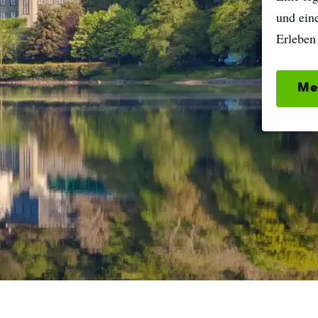
und ein
Erleben
Me