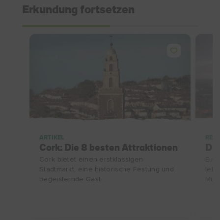
Erkundung fortsetzen
ARTIKEL
REIS
Cork: Die 8 besten Attraktionen
Die
Cork bietet einen erstklassigen
Ein 
Stadtmarkt, eine historische Festung und
lebh
begeisternde Gast...
Muse