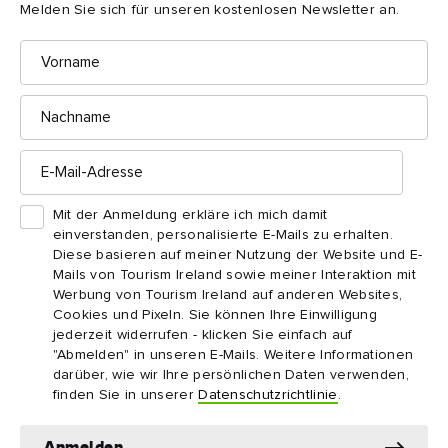
Melden Sie sich für unseren kostenlosen Newsletter an.
Sie wollen noch mehr sehen?
Vorname
Hier ist eine Auswahl guter Artikel für den
Einstieg
Nachname
E-
Mail-
Adresse
Mit der Anmeldung erkläre ich mich damit
einverstanden, personalisierte E-Mails zu erhalten.
Diese basieren auf meiner Nutzung der Website und E-
Mails von Tourism Ireland sowie meiner Interaktion mit
Werbung von Tourism Ireland auf anderen Websites,
Cookies und Pixeln. Sie können Ihre Einwilligung
jederzeit widerrufen - klicken Sie einfach auf
REISEZIEL
AUSFL
"Abmelden" in unseren E-Mails. Weitere Informationen
West Cork
Wes
darüber, wie wir Ihre persönlichen Daten verwenden,
finden Sie in unserer
Datenschutzrichtlinie
.
Entdecken Sie zerklüftete Küsten, farbenfrohe
3
Dörfer und Strände, an denen der Geist Irlan...
Charm
außer