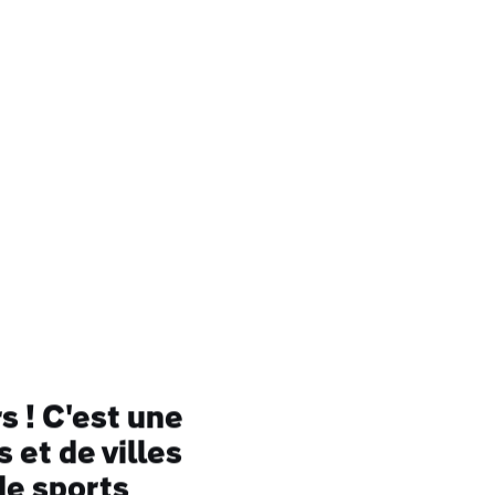
ez
ans
tons
s ! C'est une
 et de villes
de sports