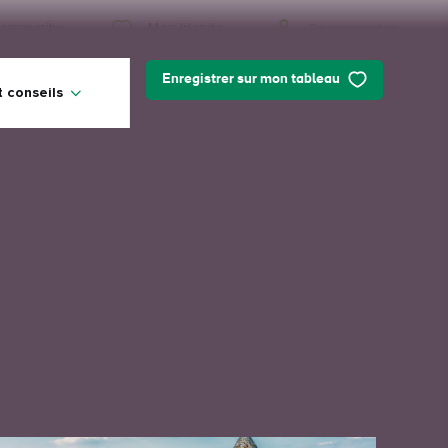
Mon Irlande
ommunity
Se connecter
Enregistrer sur mon tableau
t conseils
Mon Irlande
Vous cherchez des idées ? Vous
prévoyez un voyage ? Ou vous voulez
juste vous faire plaisir ? Nous allons
vous faire découvrir une Irlande qui
vous est tout particulièrement
destinée.