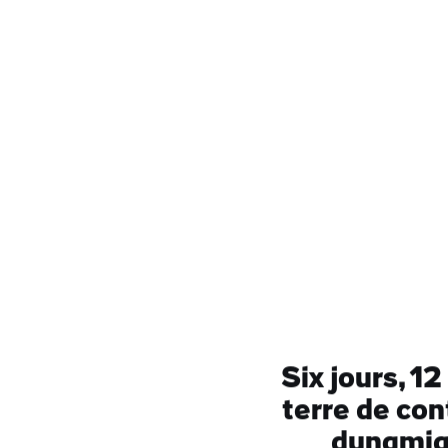
Nom
de
fami
Adre
e-
mail
Six jours, 1
terre de con
dynamiqu