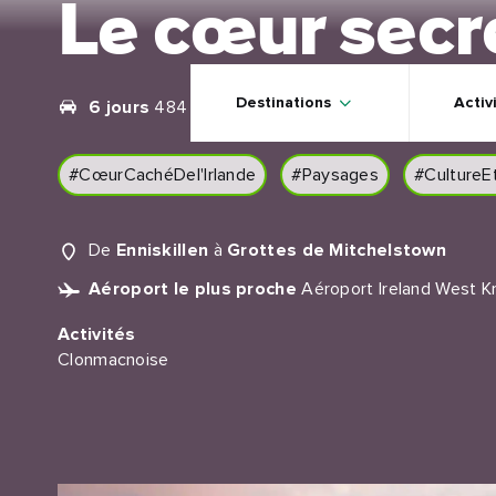
Le cœur secre
Skip to main content
Destinations
Activ
6 jours
484 km
#CœurCachéDel'Irlande
#Paysages
#CultureE
De
Enniskillen
à
Grottes de Mitchelstown
Aéroport le plus proche
Aéroport Ireland West Kno
Activités
Clonmacnoise