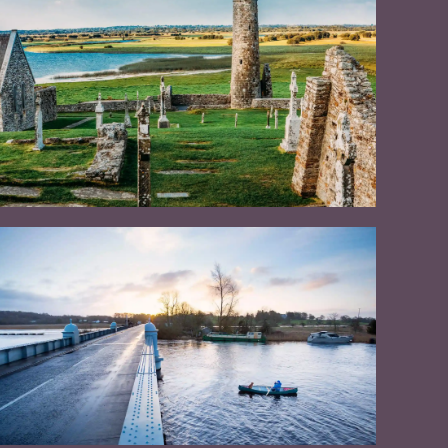
#Paysages
#CultureEtPatrimoine
#ActivitésDePleinAir
#SitesEmblématiques