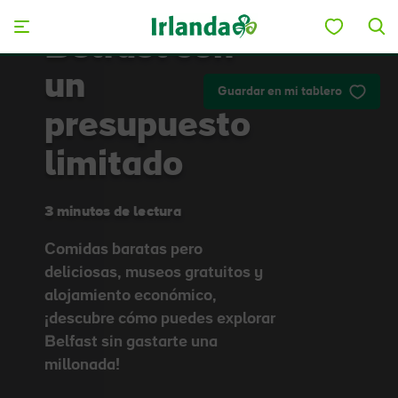
Skip to main content
Belfast con
un
Guardar en mi tablero
presupuesto
limitado
3 minutos de lectura
Comidas baratas pero
deliciosas, museos gratuitos y
alojamiento económico,
¡descubre cómo puedes explorar
Belfast sin gastarte una
millonada!