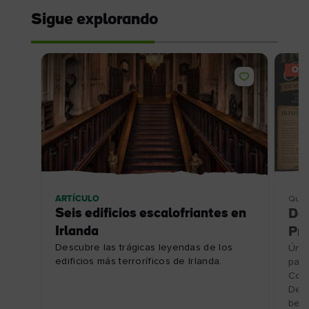
Sigue explorando
OFE
ARTÍCULO
Qué 
Seis edificios escalofriantes en
De
Irlanda
Pre
Descubre las trágicas leyendas de los
Únet
edificios más terroríficos de Irlanda.
para
Coff
Desc
bebi