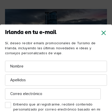
Irlanda en tu e-mail
Sí, deseo recibir emails promocionales de Turismo de
Irlanda, incluyendo las últimas novedades e ideas y
consejos personalizados de viaje.
Nombre
Apellidos
Puente peatonal Lagan Weir, Belfast
Correo
electrónico
Cómo moverse por la
Entiendo que al registrarme, recibiré contenido
animada Belfast
personalizado por correo electrónico basado en mi