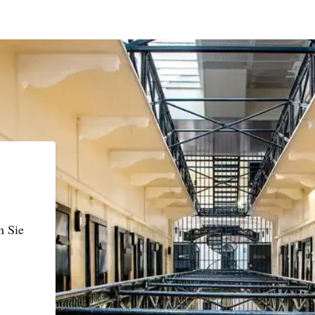
n Sie
name