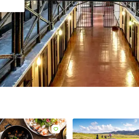
hname
-
sse
Mit der Anmeldung erkläre ich mich damit einverstanden,
personalisierte E-Mails zu erhalten. Diese basieren auf meiner
Nutzung der Website und E-Mails von Tourism Ireland sowie meine
Interaktion mit Werbung von Tourism Ireland auf anderen Websites
Cookies und Pixeln. Sie können Ihre Einwilligung jederzeit widerru
klicken Sie einfach auf "Abmelden" in unseren E-Mails. Weitere
Informationen darüber, wie wir Ihre persönlichen Daten verwende
finden Sie in unserer
Datenschutzrichtlinie
.
Anmelden
Like