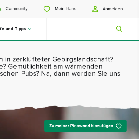
Mein Irland
Community
Anmelden
lfe und Tipps
 in zerklüfteter Gebirgslandschaft?
Mein Irland
te? Gemütlichkeit am wärmenden
irischen Pubs? Na, dann werden Sie uns
Sie suchen noch Anregungen? Planen
Sie eine Reise? Oder wollen Sie sich
einfach nur glücklich scrollen? Wir
zeigen Ihnen ein Irland, das nur für Sie
gemacht ist.
Zu meiner Pinnwand hinzufügen
#Landschaften