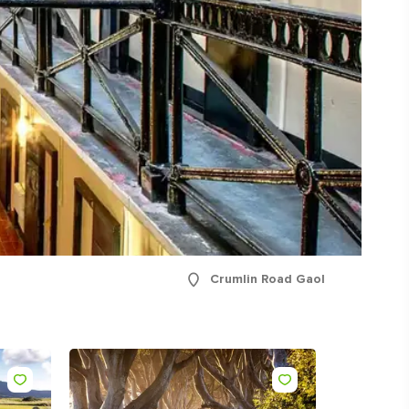
r
,
fen -
n,
Crumlin Road Gaol
Like
Like