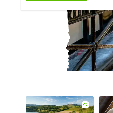
Nac
E-
Mail
Adre
Like