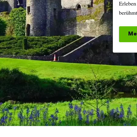
Erleben
berühmt
Me