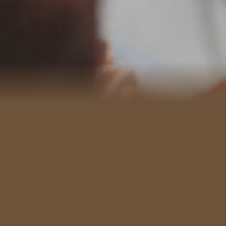
#KulturUndTradition
#AktivitätenImFreien
#Wahrzeichen