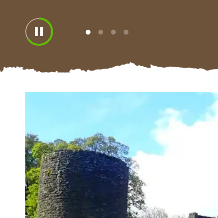
View
View
View
View
slide
slide
slide
slide
1
2
3
4