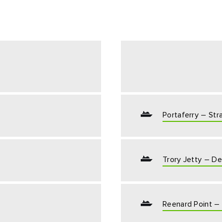
sse
Mit der Anmeldung erkläre ich mich damit einverstanden,
personalisierte E-Mails zu erhalten. Diese basieren auf meiner
Nutzung der Website und E-Mails von Tourism Ireland sowie meine
Interaktion mit Werbung von Tourism Ireland auf anderen Websites
Cookies und Pixeln. Sie können Ihre Einwilligung jederzeit widerru
klicken Sie einfach auf "Abmelden" in unseren E-Mails. Weitere
Informationen darüber, wie wir Ihre persönlichen Daten verwende
finden Sie in unserer
Datenschutzrichtlinie
.
Portaferry – Str
Anmelden
Trory Jetty – De
Reenard Point –