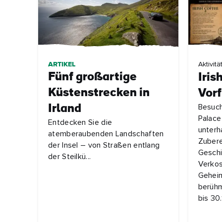
ARTIKEL
Aktivitä
Fünf großartige
Iris
Küstenstrecken in
Vor
Irland
Besuch
Palace
Entdecken Sie die
unterh
atemberaubenden Landschaften
Zubere
der Insel – von Straßen entlang
Geschi
der Steilkü...
Verkos
Geheim
berühm
bis 30.