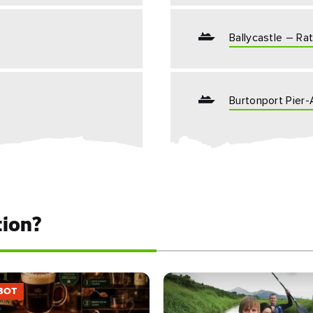
Ballycastle – Rat
Burtonport Pier-
tion?
BOT