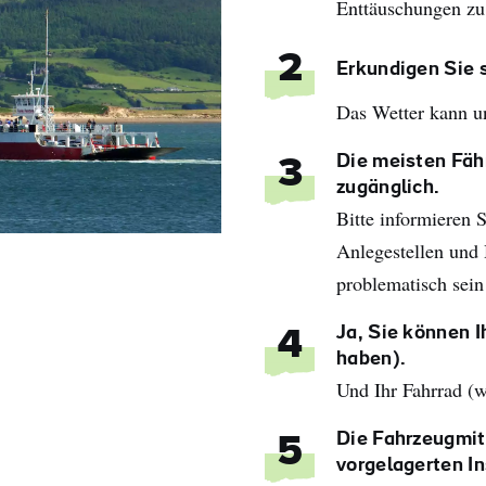
Enttäuschungen zu 
2
Erkundigen Sie s
Das Wetter kann un
Die meisten Fäh
3
zugänglich.
Bitte informieren 
Anlegestellen und
problematisch sein
Ja, Sie können 
4
haben).
Und Ihr Fahrrad (w
Die Fahrzeugmit
5
vorgelagerten In