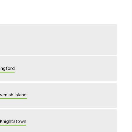
r
,
fen -
n,
angford
venish Island
 Knightstown