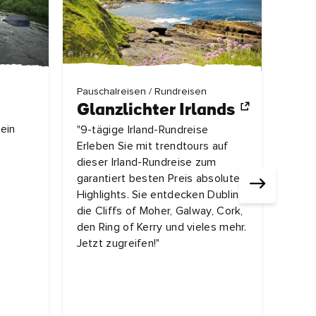
REISE
Pauschalreisen / Rundreisen
Wi
Glanzlichter Irlands
ein
"9-tägige Irland-Rundreise
Gra
Erleben Sie mit trendtours auf
Mit i
dieser Irland-Rundreise zum
Burg
garantiert besten Preis absolute
Sie d
Highlights. Sie entdecken Dublin,
die Cliffs of Moher, Galway, Cork,
den Ring of Kerry und vieles mehr.
Jetzt zugreifen!"