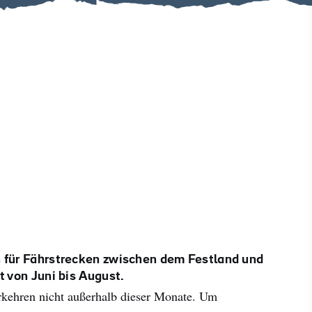
#KulturUndTradition
#AktivitätenImFreien
#Wahrzeichen
 für Fährstrecken zwischen dem Festland und
t von Juni bis August.
kehren nicht außerhalb dieser Monate. Um