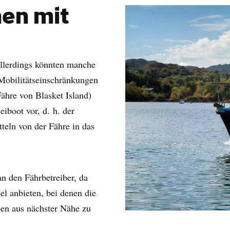
en mit
Allerdings könnten manche
 Mobilitätseinschränkungen
Fähre von Blasket Island)
iboot vor, d. h. der
teln von der Fähre in das
name
an den Fährbetreiber, da
hname
l anbieten, bei denen die
ben aus nächster Nähe zu
-