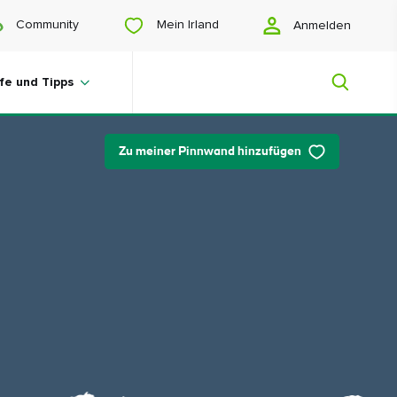
Mein Irland
Community
Anmelden
lfe und Tipps
Zu meiner Pinnwand hinzufügen
Mein Irland
Sie suchen noch Anregungen? Planen
Sie eine Reise? Oder wollen Sie sich
einfach nur glücklich scrollen? Wir
zeigen Ihnen ein Irland, das nur für Sie
gemacht ist.
#Landschaften