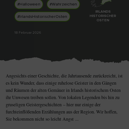
Like
Like
#Halloween
#Wahrzeichen
IRLANDS
HISTORISCHER
#IrlandsHistorischerOsten
OSTEN
18 Februar 2026
Der Blarney Stone im
Game of Thrones
Blarney Castle
Studiotour
Angesichts einer Geschichte, die Jahrtausende zurückreicht, ist
es kein Wunder, dass einige ruhelose Geister in den Gängen
und Räumen der alten Gemäuer in Irlands historischem Osten
ihr Unwesen treiben sollen. Von lokalen Legenden bis hin zu
gruseligen Geistergeschichten – hier nur einige der
furchteinflößenden Erzählungen aus der Region. Wir hoffen,
Sie bekommen nicht so leicht Angst ...