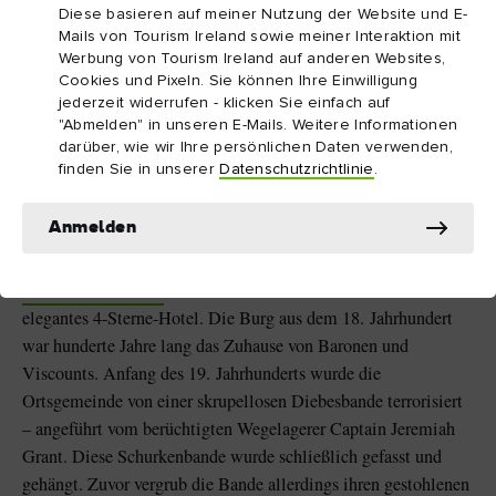
Diese basieren auf meiner Nutzung der Website und E-
Mails von Tourism Ireland sowie meiner Interaktion mit
Werbung von Tourism Ireland auf anderen Websites,
Cookies und Pixeln. Sie können Ihre Einwilligung
jederzeit widerrufen - klicken Sie einfach auf
"Abmelden" in unseren E-Mails. Weitere Informationen
darüber, wie wir Ihre persönlichen Daten verwenden,
finden Sie in unserer
Datenschutzrichtlinie
.
Castle Durrow, Grafschaft Laois
Anmelden
4. Castle Durrow
Castle Durrow
in der Grafschaft Laois ist heute ein
elegantes 4-Sterne-Hotel. Die Burg aus dem 18. Jahrhundert
war hunderte Jahre lang das Zuhause von Baronen und
Viscounts. Anfang des 19. Jahrhunderts wurde die
Ortsgemeinde von einer skrupellosen Diebesbande terrorisiert
– angeführt vom berüchtigten Wegelagerer Captain Jeremiah
Grant. Diese Schurkenbande wurde schließlich gefasst und
gehängt. Zuvor vergrub die Bande allerdings ihren gestohlenen