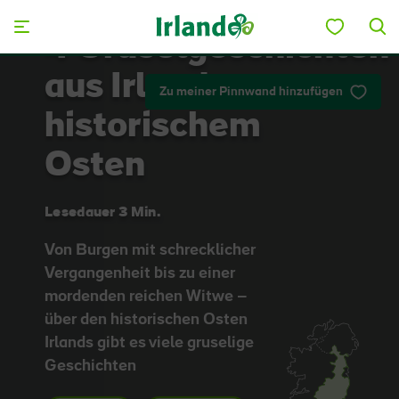
Skip to main content
4 Gruselgeschichten
aus Irlands
Zu meiner Pinnwand hinzufügen
historischem
Osten
Lesedauer 3 Min.
Von Burgen mit schrecklicher
Vergangenheit bis zu einer
mordenden reichen Witwe –
über den historischen Osten
Irlands gibt es viele gruselige
Geschichten