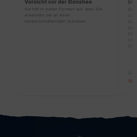
Vorsicht vor der Banshee
Iri
Sie tritt in vielen Formen auf, aber Sie
Besu
erkennen sie an ihren
zu e
markerschütternden Schreien...
Zube
Gesc
Entd
Irla
30.1
Gr
10 