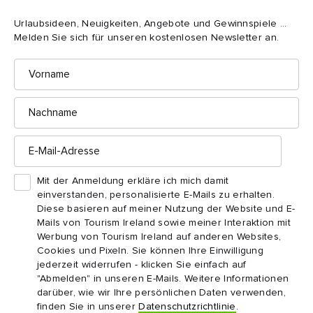
Wie heißt der Fluss, auf dem man mit dem Hausboot in Irland
Urlaubsideen, Neuigkeiten, Angebote und Gewinnspiele ...
fährt?*
Melden Sie sich für unseren kostenlosen Newsletter an.
Main
Vorname
Rhein
Nachname
Shannon
E-
Mail-
Adresse
Ich habe die Teilnahmebedingungen gelesen & bin
Mit der Anmeldung erkläre ich mich damit
damit einverstanden (siehe Link oben)*
einverstanden, personalisierte E-Mails zu erhalten.
Diese basieren auf meiner Nutzung der Website und E-
Mails von Tourism Ireland sowie meiner Interaktion mit
Ja, bitte senden Sie mir kostenlose personalisierte E-
Werbung von Tourism Ireland auf anderen Websites,
Mails von Tourism Ireland, einschließlich regelmäßiger
Cookies und Pixeln. Sie können Ihre Einwilligung
Updates zu Urlaubsideen und -angeboten. Diese
jederzeit widerrufen - klicken Sie einfach auf
basieren auf meiner Nutzung dieser Website sowie
"Abmelden" in unseren E-Mails. Weitere Informationen
meiner Interaktion mit Werbung von Tourism Ireland auf
darüber, wie wir Ihre persönlichen Daten verwenden,
anderen Websites unter Verwendung von Cookies und
finden Sie in unserer
Datenschutzrichtlinie
.
Pixeln. Sie haben das Recht, Ihre Einwilligung jederzeit