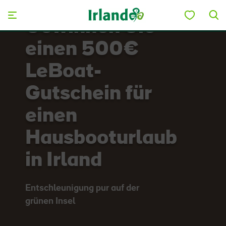
Skip to main content
Gewinnen Sie
einen 500€
LeBoat-
Gutschein für
einen
Hausbooturlaub
in Irland
Entschleunigung pur auf der
grünen Insel