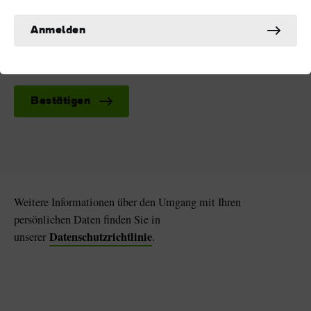
zu widerrufen - klicken Sie einfach auf "Abmelden" in
unseren E-Mails. Weitere Informationen über den
Anmelden
Umgang mit Ihren persönlichen Daten finden Sie in
unserer
Datenschutzrichtlinie.
Bestätigen
Weitere Informationen über den Umgang mit Ihren
persönlichen Daten finden Sie in
Datenschutzrichtlinie
unserer
.