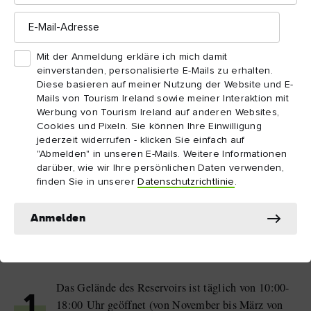
E-
Mail-
Nördlich von Ben Crom, etwas abseits des Brandy Pad,
Adresse
befinden sich die Diamond Rocks. Halten Sie hier Ausschau
Mit der Anmeldung erkläre ich mich damit
nach sogenannten „Mourne Diamonds“: wunderschöne
einverstanden, personalisierte E-Mails zu erhalten.
Diese basieren auf meiner Nutzung der Website und E-
Rauchquarzstücke und schwarze Glimmerkristalle, die tief im
Mails von Tourism Ireland sowie meiner Interaktion mit
Granitgestein eingebettet sind. Jede kleine Felsspalte kann
Werbung von Tourism Ireland auf anderen Websites,
diesen Schatz in sich bergen. Beeindruckend, glitzernd, aber
Cookies und Pixeln. Sie können Ihre Einwilligung
ohne jeden Geldwert. Die Zeit, die Sie im Silent Valley
jederzeit widerrufen - klicken Sie einfach auf
"Abmelden" in unseren E-Mails. Weitere Informationen
verbringen, ist jedoch unbezahlbar!
darüber, wie wir Ihre persönlichen Daten verwenden,
finden Sie in unserer
Datenschutzrichtlinie
.
Wissenswertes: Silent Valley
Anmelden
Reservoir
Das Gelände des Reservoirs ist täglich von 10:00-
1
18:00 Uhr geöffnet (von November bis März von