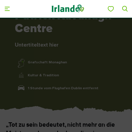
Skip to main content
Patrick Kavanagh
Centre
Untertiteltext hier
Grafschaft Monaghan
Kultur & Tradition
1 Stunde vom Flughafen Dublin entfernt
„Tot zu sein bedeutet, nicht mehr an die