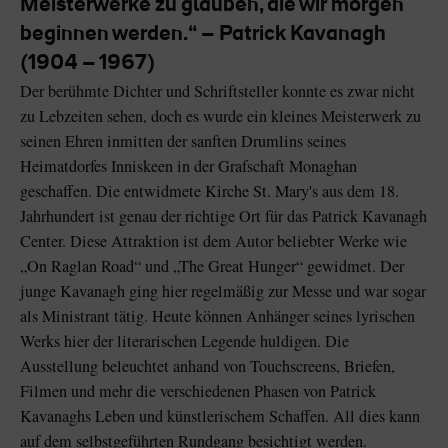
Meisterwerke zu glauben, die wir morgen
beginnen werden.“ – Patrick Kavanagh
(1904 – 1967)
Der berühmte Dichter und Schriftsteller konnte es zwar nicht
zu Lebzeiten sehen, doch es wurde ein kleines Meisterwerk zu
Der Blarney Stone im
Game of Thrones
Blarney Castle
Studiotour
seinen Ehren inmitten der sanften Drumlins seines
Heimatdorfes Inniskeen in der Grafschaft Monaghan
geschaffen. Die entwidmete Kirche St. Mary's aus dem 18.
Jahrhundert ist genau der richtige Ort für das Patrick Kavanagh
Center. Diese Attraktion ist dem Autor beliebter Werke wie
„On Raglan Road“ und „The Great Hunger“ gewidmet. Der
junge Kavanagh ging hier regelmäßig zur Messe und war sogar
als Ministrant tätig. Heute können Anhänger seines lyrischen
Werks hier der literarischen Legende huldigen. Die
Ausstellung beleuchtet anhand von Touchscreens, Briefen,
Filmen und mehr die verschiedenen Phasen von Patrick
Kavanaghs Leben und künstlerischem Schaffen. All dies kann
auf dem selbstgeführten Rundgang besichtigt werden.