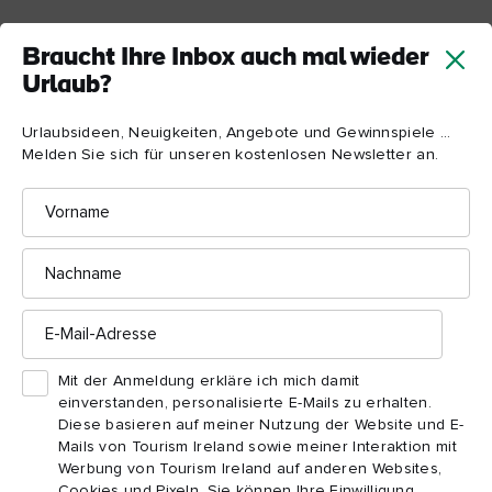
Weitere Informationen zur Buchung von
2
Braucht Ihre Inbox auch mal wieder
selbstgeführten, geführten und Deluxe-Touren
Urlaub?
mit Führung
finden Sie auf der Website.
Urlaubsideen, Neuigkeiten, Angebote und Gewinnspiele ...
Zu der Anlage gehören ein Geschenkeladen,
Melden Sie sich für unseren kostenlosen Newsletter an.
Toiletten mit Wickelräumen, kostenloses WLAN
3
sowie die Raglan Road Tea Rooms, ein
Vorname
wunderbares kleines Café in einem restaurierten
Cottage neben dem Zentrum.
Nachname
E-
Mail-
Adresse
Mit der Anmeldung erkläre ich mich damit
einverstanden, personalisierte E-Mails zu erhalten.
Sehenswürdigkeiten
Diese basieren auf meiner Nutzung der Website und E-
und Aktivitäten in der
Mails von Tourism Ireland sowie meiner Interaktion mit
Werbung von Tourism Ireland auf anderen Websites,
Cookies und Pixeln. Sie können Ihre Einwilligung