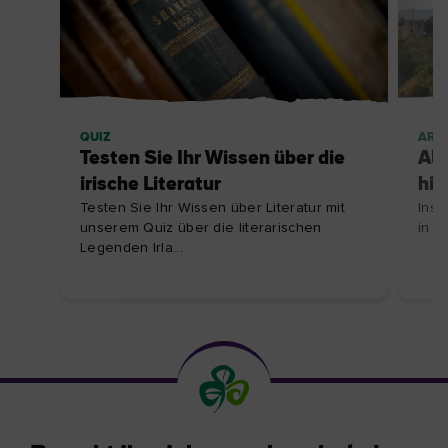
QUIZ
ARTI
Testen Sie Ihr Wissen über die
All
irische Literatur
his
Testen Sie Ihr Wissen über Literatur mit
Insp
unserem Quiz über die literarischen
in d
Legenden Irla...