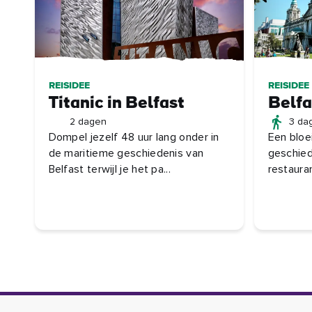
REISIDEE
REISIDEE
Titanic in Belfast
Belfa
2 dagen
3 da
Dompel jezelf 48 uur lang onder in
Een bloe
de maritieme geschiedenis van
geschied
Belfast terwijl je het pa...
restauran