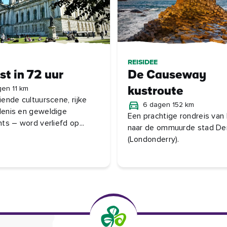
REISIDEE
st in 72 uur
De Causeway
gen 11 km
kustroute
iende cultuurscene, rijke
6 dagen 152 km
enis en geweldige
Een prachtige rondreis van 
ts – word verliefd op...
naar de ommuurde stad De
(Londonderry).