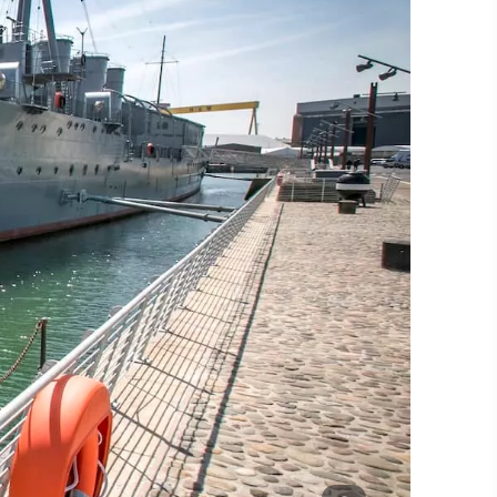
#CultuurEnErfgoed
#Buitenactiviteiten
#hoogtepunten