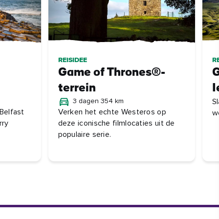
REISIDEE
R
Game of Thrones®-
G
terrein
I
3 dagen 354 km
Sl
Belfast
Verken het echte Westeros op
w
rry
deze iconische filmlocaties uit de
populaire serie.