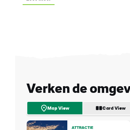
Voo
Verken de omgev
Acht
Map View
Card View
E-
mail
ATTRACTIE