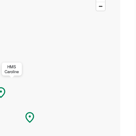
 zal
en
eer
HMS
Caroline