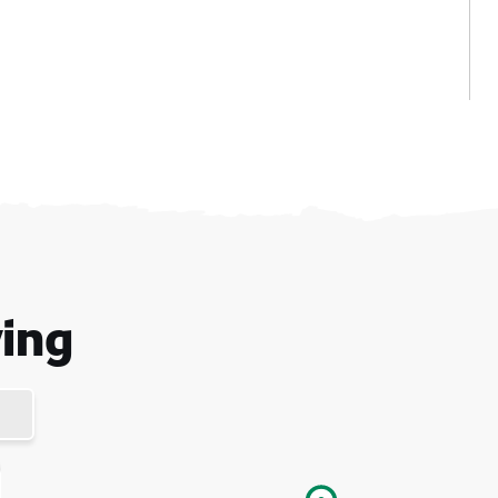
rnaam
ing
ernaam
adres