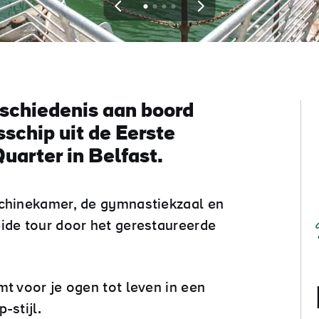
View
View
View
View
slide
slide
slide
slide
1
2
3
4
schiedenis aan boord
schip uit de Eerste
uarter in Belfast.
achinekamer, de gymnastiekzaal en
ide tour door het gerestaureerde
mt voor je ogen tot leven in een
-stijl.