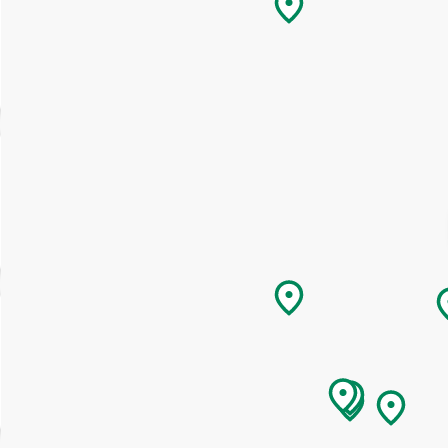
Ik begrijp dat ik door me aan te melden gepersonaliseerde e-mails
ontvangen op basis van mijn interactie met deze website, e-mails 
advertenties van Ierland Toerisme (Tourism Ireland) op andere
websites, cookies en trackingpixels. Je kunt je op elk moment
uitschrijven door op 'afmelden' te klikken in onze e-mails. Lees m
over 'Hoe wij jouw persoonlijke gegevens gebruiken' in ons
privacybeleid
.
Aanmelden