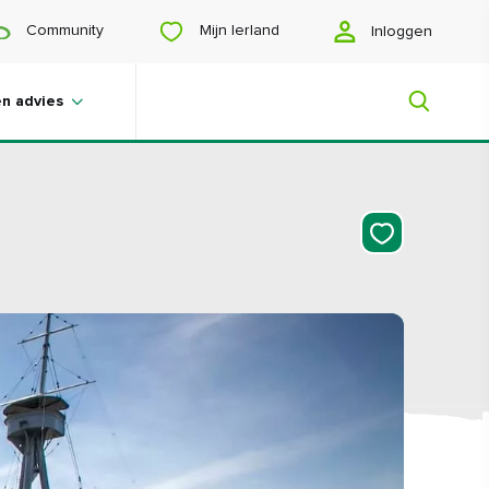
Mijn Ierland
Community
Inloggen
en advies
Mijn Ierland
Op zoek naar inspiratie? Een reis aan
het plannen? Of wil je jezelf gelukkig
scrollen? Wij laten je het Ierland zien
dat speciaal voor jou is gemaakt.
#Landschappen