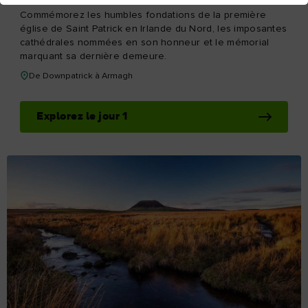
Commémorez les humbles fondations de la première
église de Saint Patrick en Irlande du Nord, les imposantes
cathédrales nommées en son honneur et le mémorial
marquant sa dernière demeure.
De Downpatrick à Armagh
Explorez le jour 1