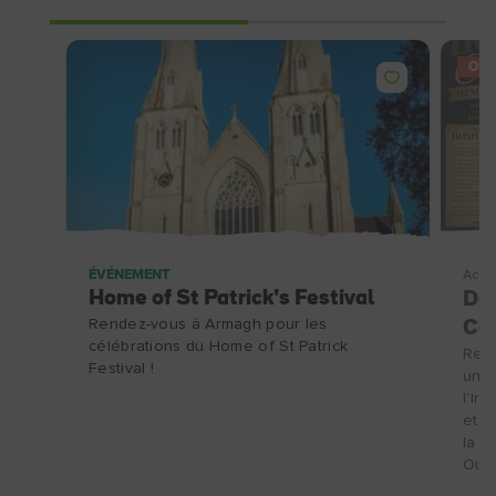
OFF
ÉVÉNEMENT
Activ
Home of St Patrick’s Festival
Dém
Rendez-vous à Armagh pour les
Co
célébrations du Home of St Patrick
Rend
Festival !
une 
l'Ir
et d
la b
Ouve