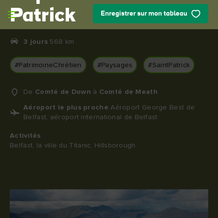
Skip to main content
Patrick
Enregistrer sur mon tableau
3 jours
568 km
#PatrimoineChrétien
#Paysages
#SaintPatrick
De
Comté de Down
à
Comté de Meath
Aéroport le plus proche
Aéroport George Best de
Belfast, aéroport international de Belfast
Activités
Belfast, la ville du Titanic, Hillsborough