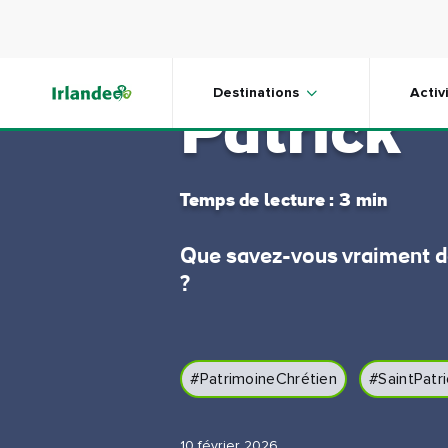
Skip to main content
9 anecdo
Destinations
Activ
Patrick
Temps de lecture : 3 min
Que savez-vous vraiment de 
?
#PatrimoineChrétien
#SaintPatr
10 février 2026