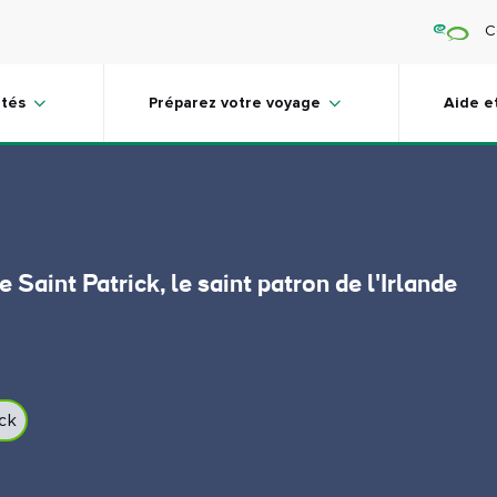
C
tes sur Saint-
ités
Préparez votre voyage
Aide e
Saint Patrick, le saint patron de l'Irlande
ick