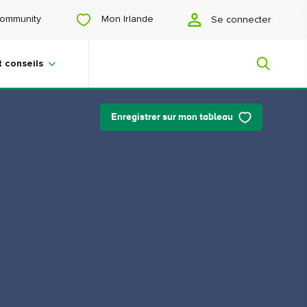
Mon Irlande
ommunity
Se connecter
t conseils
Enregistrer sur mon tableau
Mon Irlande
Vous cherchez des idées ? Vous
prévoyez un voyage ? Ou vous voulez
juste vous faire plaisir ? Nous allons
vous faire découvrir une Irlande qui
vous est tout particulièrement
destinée.