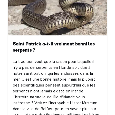
lle
sse
Je comprends qu'en m'inscrivant, je recevrai des e-mails
Saint Patrick a-t-il vraiment banni les
personnalisés basés sur mon utilisation du site Web du Tourisme
serpents ?
Irlandais, des e-mails et de la publicité du Tourisme Irlandais sur
d'autres sites Web, des cookies et des pixels de suivi. Vous pouv
La tradition veut que la raison pour laquelle il
vous désinscrire à tout moment en cliquant sur "se désinscrire" d
n'y a pas de serpents en Irlande soit due à
nos e-mails. Pour plus d'informations sur la manière dont nous trai
notre saint patron, qui les a chassés dans la
vos données personnelles, consultez notre
politique de
mer. C'est une bonne histoire, mais la plupart
confidentialité
.
des scientifiques pensent aujourd'hui que les
serpents n'ont jamais existé en Irlande.
Je m'inscris
L'histoire naturelle de l'île d'Irlande vous
intéresse ? Visitez l'incroyable Ulster Museum
dans la ville de Belfast pour en savoir plus sur
le passé de notre île dans un bâtiment niché au