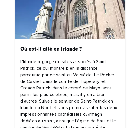
Nom
de
fami
Adre
e-
mail
Où est-il allé en Irlande ?
L'Irlande regorge de sites associés à Saint
Patrick, ce qui montre bien la distance
parcourue par ce saint au Ve siècle. Le Rocher
de Cashel, dans le comté de Tipperary, et
Croagh Patrick, dans le comté de Mayo, sont
parmi les plus célèbres, mais il y en a bien
d'autres. Suivez le sentier de Saint-Patrick en
Irlande du Nord et vous pourrez visiter les deux
impressionnantes cathédrales d'Armagh
dédiées au saint, ainsi que l'église de Saul et le
Centre de Saint-Patrick dans le comté de