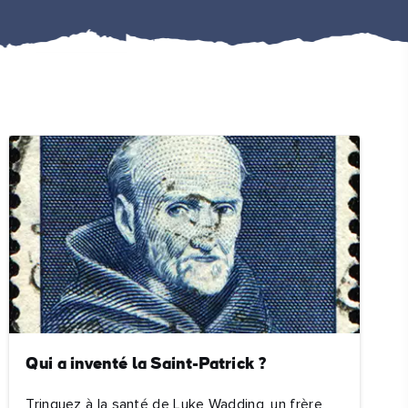
#Paysages
#CultureEtPatrimoine
#ActivitésDePleinAir
#SitesEmblématiques
Qui a inventé la Saint-Patrick ?
Trinquez à la santé de Luke Wadding, un frère