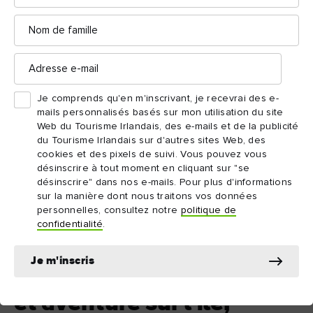
Nom
de
famille
Adresse
e-
mail
Je comprends qu'en m'inscrivant, je recevrai des e-
mails personnalisés basés sur mon utilisation du site
Web du Tourisme Irlandais, des e-mails et de la publicité
du Tourisme Irlandais sur d'autres sites Web, des
cookies et des pixels de suivi. Vous pouvez vous
désinscrire à tout moment en cliquant sur "se
désinscrire" dans nos e-mails. Pour plus d'informations
sur la manière dont nous traitons vos données
personnelles, consultez notre
politique de
confidentialité
.
Port de Roundstone, comté de Galway
Je m'inscris
7. Promenade en bateau
et aventure sur l'île,