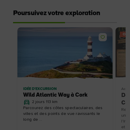
Poursuivez votre exploration
OFF
IDÉE D'EXCURSION
Activ
Wild Atlantic Way à Cork
Dém
2 jours 113 km
Co
Parcourez des côtes spectaculaires, des
Rend
villes et des points de vue ravissants le
une 
long de ...
l'Ir
et d