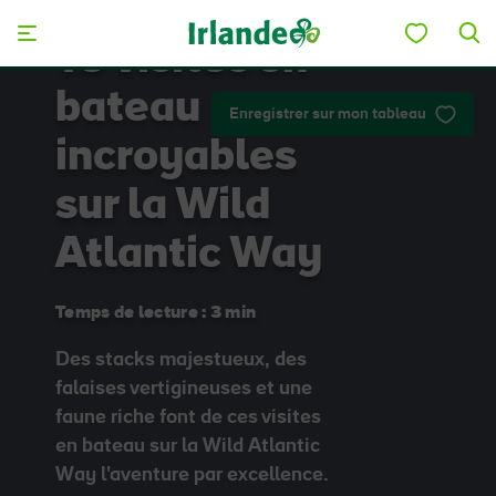
Skip to main content
10 visites en
bateau
Enregistrer sur mon tableau
incroyables
sur la Wild
Atlantic Way
Temps de lecture : 3 min
Des stacks majestueux, des
falaises vertigineuses et une
faune riche font de ces visites
en bateau sur la Wild Atlantic
Way l'aventure par excellence.