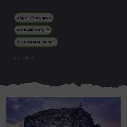
#SportsNautiques
#WildAtlanticWay
Pierre de Blarney au
Game of Thrones Studio
château de Blarney
Tour
#ActivitésDePleinAir
27 juin 2024