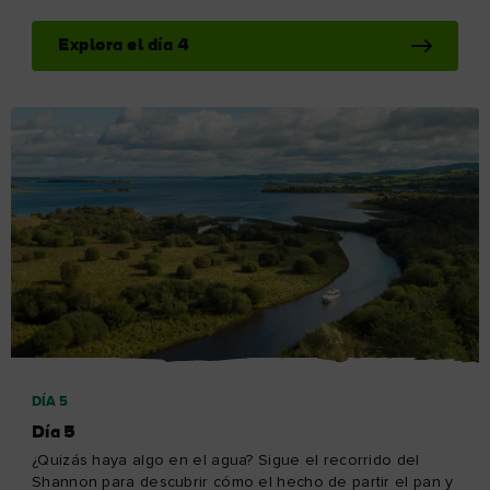
electrónico
Apellidos
Correo
electrónico
Entiendo que al registrarme, recibiré contenido
personalizado por correo electrónico basado en mi
uso del sitio web de Turismo de Irlanda, emails y
publicidad de Turismo de Irlanda en otros sitios web,
cookies y píxeles de seguimiento. Puede darse de
baja en cualquier momento haciendo clic en "darse
de baja" en nuestros correos electrónicos.
Encontrará más información sobre "Cómo utilizamos
sus datos personales" en nuestra
política de
privacidad
.
¡Suscríbete!