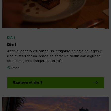
Explora el día 3
electrónico
Entiendo que al registrarme, recibiré contenido
personalizado por correo electrónico basado en mi
uso del sitio web de Turismo de Irlanda, emails y
publicidad de Turismo de Irlanda en otros sitios web,
cookies y píxeles de seguimiento. Puede darse de baja
en cualquier momento haciendo clic en "darse de baja"
en nuestros correos electrónicos. Encontrará más
información sobre "Cómo utilizamos sus datos
personales" en nuestra
política de privacidad
.
¡Suscríbete!
DÍA 4
Día 4
Hoy nos dirigimos al corazón palpitante de las Midlands,
donde la historia y la buena comida se dan la mano.
De Westmeath a Galway