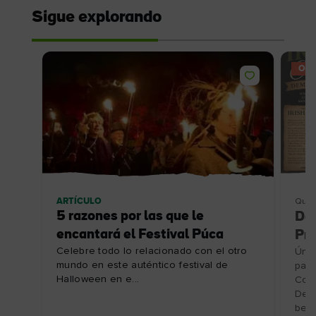
Sigue explorando
OFE
ARTÍCULO
Qué 
5 razones por las que le
De
encantará el Festival Púca
Pre
Celebre todo lo relacionado con el otro
Únet
mundo en este auténtico festival de
para
Halloween en e...
Coff
Desc
bebi