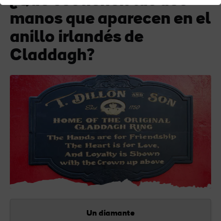
¿Qué sostienen las dos
manos que aparecen en el
anillo irlandés de
Claddagh?
Un diamante