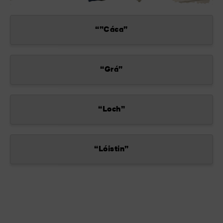
“”Cáca”
“Grá”
“Loch”
“Lóistin”