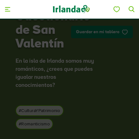
Skip to main content
Cuestionario
de San
Guardar en mi tablero
Valentín
En la isla de Irlanda somos muy
románticos, ¿crees que puedes
igualar nuestros
conocimientos?
#CulturaYPatrimonio
#Romanticismo