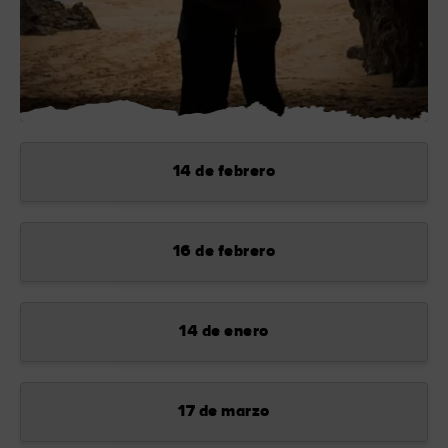
14 de febrero
16 de febrero
sta
14 de enero
17 de marzo