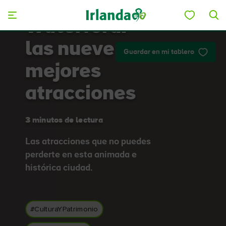
Skip to main content
Waterford:
las nueve
Guardar en mi tablero
mejores
atracciones
3 minutos de lectura
Las atracciones que no puedes
perderte en esta animada e
histórica ciudad.
#CulturaYPatrimonio