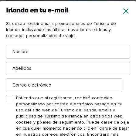
Irlanda en tu e-mail
Sí, deseo recibir emails promocionales de Turismo de
Irlanda, incluyendo las últimas novedades e ideas y
consejos personalizados de viaje.
Optional Caption Text
Nombre
6. Descubre un Geoparque Global
Apellidos
Waterford cuenta con varias playas especialmente bellas, pero
la auténtica magia costera la encontrarás en la Costa del Cobre.
Debe su nombre a la explotación minera que prosperó en la
Correo
electrónico
zona hace más de 200 años, y es un tramo de costa que alberga
acantilados impresionantes y rutas de senderismo en playas de
Entiendo que al registrarme, recibiré contenido
Geoparque Global de la UNESCO
arena. Declarada
en
personalizado por correo electrónico basado en mi
uso del sitio web de Turismo de Irlanda, emails y
2004, la Costa del Cobre tiene sus orígenes en la Edad de
publicidad de Turismo de Irlanda en otros sitios web,
Hielo, puesto que se formó después no de una, sino de dos
cookies y píxeles de seguimiento. Puede darse de baja
erupciones volcánicas en el océano hace más de 360 millones
en cualquier momento haciendo clic en "darse de baja"
de años. Sin embargo, hoy en día es un lugar maravilloso para
en nuestros correos electrónicos. Encontrará más