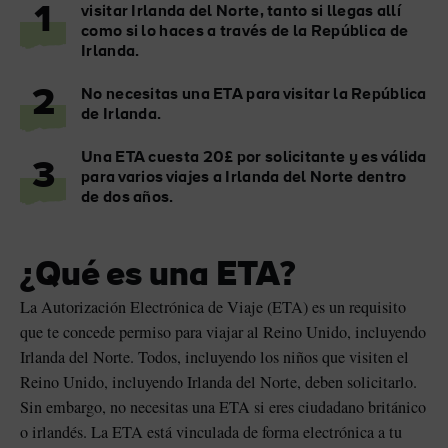
a
Me gusta
Me gusta
1
visitar Irlanda del Norte, tanto si llegas allí
como si lo haces a través de la República de
Irlanda.
2
No necesitas una ETA para visitar la República
de Irlanda.
Piedra de Blarney en el
Game of Thrones Studio
castillo de Blarney
Tour
Una ETA cuesta 20£ por solicitante y es válida
3
para varios viajes a Irlanda del Norte dentro
de dos años.
¿Qué es una ETA?
La Autorización Electrónica de Viaje (ETA) es un requisito
que te concede permiso para viajar al Reino Unido, incluyendo
Irlanda del Norte. Todos, incluyendo los niños que visiten el
Reino Unido, incluyendo Irlanda del Norte, deben solicitarlo.
Sin embargo, no necesitas una ETA si eres ciudadano británico
sta
o irlandés. La ETA está vinculada de forma electrónica a tu