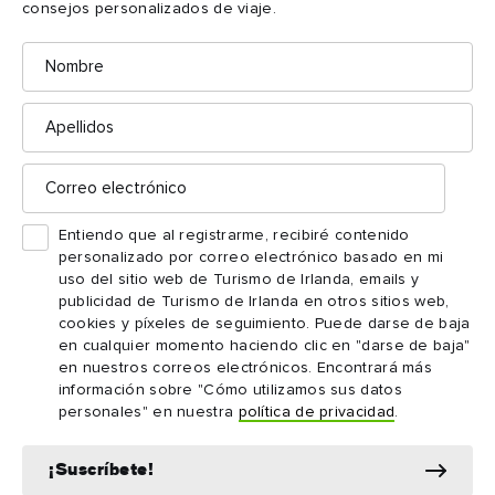
del Norte.
consejos personalizados de viaje.
Nombre
¿Cómo afecta la ETA a los viajes a
través de la frontera entre Irlanda e
Apellidos
Irlanda del Norte?
Para obtener la información más reciente sobre la ETA y los
viajes a través de la frontera entre Irlanda e Irlanda del Norte,
Correo
electrónico
consulta la última actualización del Ministerio del Interior
del Reino Unido
.
Entiendo que al registrarme, recibiré contenido
personalizado por correo electrónico basado en mi
uso del sitio web de Turismo de Irlanda, emails y
publicidad de Turismo de Irlanda en otros sitios web,
cookies y píxeles de seguimiento. Puede darse de baja
en cualquier momento haciendo clic en "darse de baja"
en nuestros correos electrónicos. Encontrará más
información sobre "Cómo utilizamos sus datos
personales" en nuestra
política de privacidad
.
¡Suscríbete!