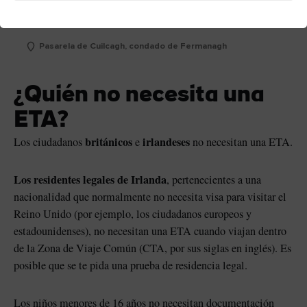
Pasarela de Cuilcagh, condado de Fermanagh
¿Quién no necesita una
ETA?
británicos
irlandeses
Los ciudadanos
e
no necesitan una ETA.
Los residentes legales de Irlanda
, pertenecientes a una
nacionalidad que normalmente no necesita visa para visitar el
Reino Unido (por ejemplo, los ciudadanos europeos y
estadounidenses), no necesitan una ETA cuando viajan dentro
de la Zona de Viaje Común (CTA, por sus siglas en inglés). Es
posible que se te pida una prueba de residencia legal.
Los niños menores de 16 años no necesitan documentación