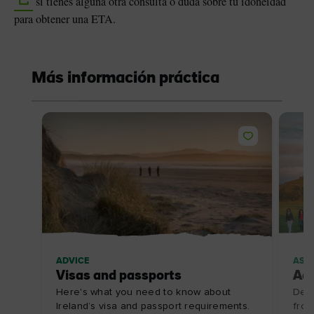
si tienes alguna otra consulta o duda sobre tu idoneidad
para obtener una ETA.
Más información práctica
ADVICE
ASE
Visas and passports
Adu
Here's what you need to know about
Desc
Ireland’s visa and passport requirements.
fron