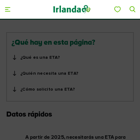
Skip to main content
Guardar en mi tablero
¿Qué hay en esta página?
¿Qué es una ETA?
¿Quién necesita una ETA?
¿Cómo solicito una ETA?
Datos rápidos
A partir de 2025, necesitarás una ETA para