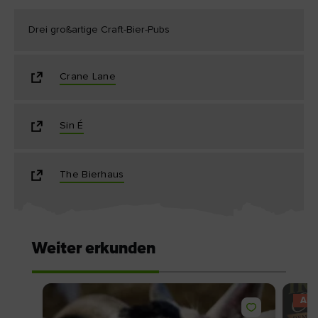
Drei großartige Craft-Bier-Pubs
Crane Lane
Sin É
The Bierhaus
Weiter erkunden
AN