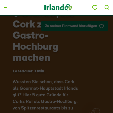
Skip to main content
5 Gründe, die
Cork zur
Zu meiner Pinnwand hinzufügen
Gastro-
Hochburg
machen
Lesedauer 3 Min.
Wussten Sie schon, dass Cork
als Gourmet-Hauptstadt Irlands
gilt? Hier 5 gute Gründe für
Corks Ruf als Gastro-Hochburg,
von Spitzenrestaurants bis zu