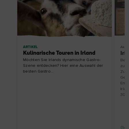
ARTIKEL
Aktiv
Kulinarische Touren in Irland
Iri
Möchten Sie Irlands dynamische Gastro-
Besu
Szene entdecken? Hier eine Auswahl der
zu e
besten Gastro...
Zube
Gesc
Entd
Irla
30.1
Gr