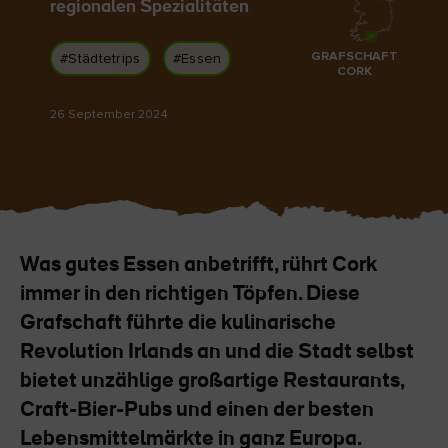
regionalen Spezialitäten
Like
Like
GRAFSCHAFT
#Städtetrips
#Essen
CORK
26 September 2024
Der Blarney Stone im
Game of Thrones
Blarney Castle
Studiotour
Was gutes Essen anbetrifft, rührt Cork
immer in den richtigen Töpfen. Diese
Grafschaft führte die kulinarische
Revolution Irlands an und die Stadt selbst
bietet unzählige großartige Restaurants,
Craft-Bier-Pubs und einen der besten
Lebensmittelmärkte in ganz Europa.