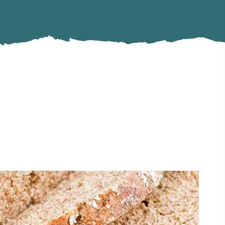
#KulturUndTradition
#AktivitätenImFreien
#Wahrzeichen