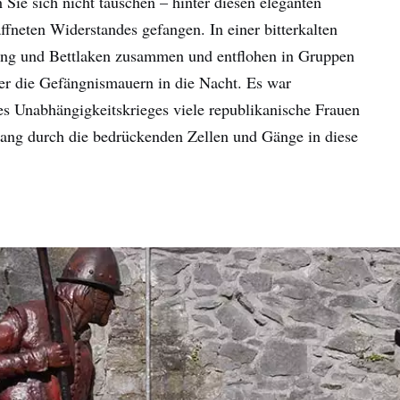
 Sie sich nicht täuschen – hinter diesen eleganten
hname
fneten Widerstandes gefangen. In einer bitterkalten
dung und Bettlaken zusammen und entflohen in Gruppen
ber die Gefängnismauern in die Nacht. Es war
-
sse
s Unabhängigkeitskrieges viele republikanische Frauen
Mit der Anmeldung erkläre ich mich damit einverstanden,
gang durch die bedrückenden Zellen und Gänge in diese
personalisierte E-Mails zu erhalten. Diese basieren auf meiner
Nutzung der Website und E-Mails von Tourism Ireland sowie meine
Interaktion mit Werbung von Tourism Ireland auf anderen Websites
Cookies und Pixeln. Sie können Ihre Einwilligung jederzeit widerru
klicken Sie einfach auf "Abmelden" in unseren E-Mails. Weitere
Informationen darüber, wie wir Ihre persönlichen Daten verwende
finden Sie in unserer
Datenschutzrichtlinie
.
Anmelden