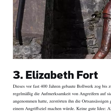
3. Elizabeth Fort
Dieses vor fast 400 Jahren gebaute Bollwerk zog bis 
regelmäßig die Aufmerksamkeit von Angreifern auf s
angenommen hatte, zerstörten ihn die Ortsansässigen gl
einem Angriffsziel machen würde. Keine gute Idee: A