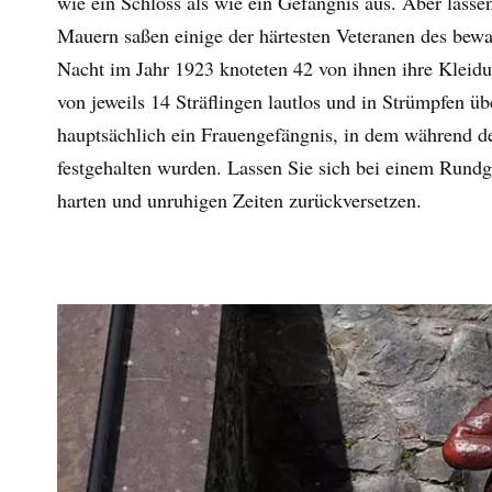
wie ein Schloss als wie ein Gefängnis aus. Aber lassen
Nac
Mauern saßen einige der härtesten Veteranen des bewaf
Nacht im Jahr 1923 knoteten 42 von ihnen ihre Klei
E-
von jeweils 14 Sträflingen lautlos und in Strümpfen ü
Mail
Adre
hauptsächlich ein Frauengefängnis, in dem während de
festgehalten wurden. Lassen Sie sich bei einem Rund
harten und unruhigen Zeiten zurückversetzen.