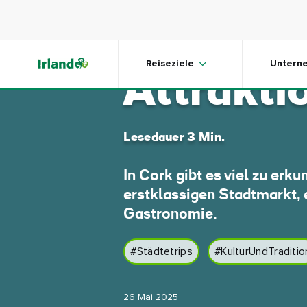
Skip to main content
Cork: Di
Reiseziele
Untern
Attrakti
Lesedauer 3 Min.
In Cork gibt es viel zu erku
erstklassigen Stadtmarkt, 
Gastronomie.
#Städtetrips
#KulturUndTraditio
26 Mai 2025