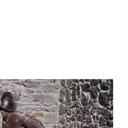
r
,
fen -
n,