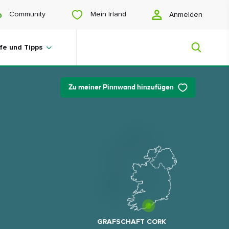
Mein Irland
Community
Anmelden
lfe und Tipps
Zu meiner Pinnwand hinzufügen
Mein Irland
Sie suchen noch Anregungen? Planen
Sie eine Reise? Oder wollen Sie sich
einfach nur glücklich scrollen? Wir
zeigen Ihnen ein Irland, das nur für Sie
gemacht ist.
GRAFSCHAFT CORK
#Landschaften