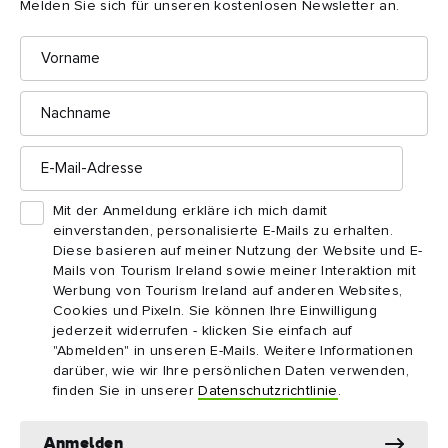
Melden Sie sich für unseren kostenlosen Newsletter an.
Vorname
Nachname
E-
Mail-
Adresse
Mit der Anmeldung erkläre ich mich damit
einverstanden, personalisierte E-Mails zu erhalten.
Diese basieren auf meiner Nutzung der Website und E-
Welche Orte in Irland bereiste er?
Mails von Tourism Ireland sowie meiner Interaktion mit
Werbung von Tourism Ireland auf anderen Websites,
Stätten, die mit dem heiligen Patrick in Verbindung
Cookies und Pixeln. Sie können Ihre Einwilligung
stehen, finden sich überall auf der Insel. Das zeigt
jederzeit widerrufen - klicken Sie einfach auf
sehr eindrücklich, wie weit er damals im
"Abmelden" in unseren E-Mails. Weitere Informationen
5. Jahrhundert gereist war. Besonders berühmt sind
darüber, wie wir Ihre persönlichen Daten verwenden,
vor allem der Rock of Cashel, die Grafschaft
finden Sie in unserer
Datenschutzrichtlinie
.
Tipperary und Croagh Patrick in der Grafschaft Mayo,
doch es gibt noch viele weitere. Auf dem St. Patrick's
Anmelden
Trail in Nordirland können Sie zum Beispiel die