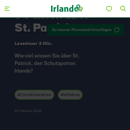
Skip to main content
9 Fakten über
St. Patrick
Zu meiner Pinnwand hinzufügen
Lesedauer 3 Min.
Wie viel wissen Sie über St.
Patrick, den Schutzpatron
Irlands?
#ChristlichesErbe
#StPatrick
10 Februar 2026