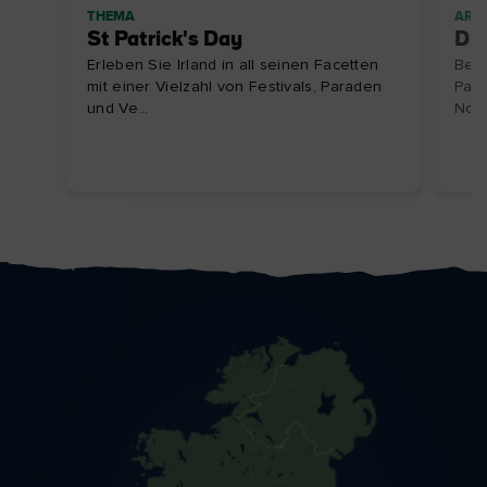
THEMA
ARTI
St Patrick's Day
Die
Erleben Sie Irland in all seinen Facetten
Bege
mit einer Vielzahl von Festivals, Paraden
Patr
und Ve...
Nordi