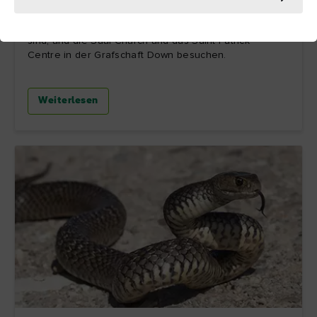
beiden beeindruckenden Kathedralen in Armagh
kennenlernen, die unserem Schutzheiligen gewidmet
sind, und die Saul Church und das Saint Patrick
Centre in der Grafschaft Down besuchen.
Weiterlesen