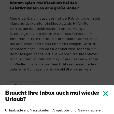
Warum spielt das Kleeblatt bei den
Feierlichkeiten so eine große Rolle?
Man erzählt sich, dass der heilige Patrick, als er nach
Irland zurückkehrte, ein Kleeblatt als Hilfsmittel
wählte, um den heidnischen Iren die Heilige
Dreifaltigkeit zu erklären. Als er das Christentum
einführte, nutzte Patrick die drei Blätter der Pflanze,
um den Vater, den Sohn und den Heiligen Geist zu
repräsentieren, und das Kleeblatt wird seitdem mit
dem Heiligen assoziiert. Sie werden die Kleeblätter
rund um den St. Patrick's Day überall sehen – sogar
im Weißen Haus, da wir dem US-Präsidenten jedes
Jahr eine Schüssel voller Kleeblätter schenken.
Weiterlesen
Braucht Ihre Inbox auch mal wieder
Urlaub?
Urlaubsideen, Neuigkeiten, Angebote und Gewinnspiele ...