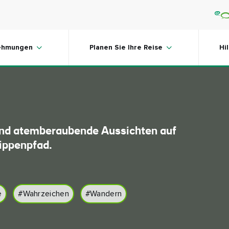
penpfad The
ehmungen
Planen Sie Ihre Reise
Hi
und atemberaubende Aussichten auf
ippenpfad.
e
#Wahrzeichen
#Wandern