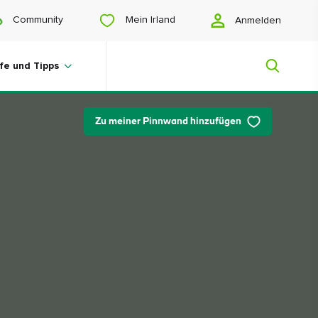
Mein Irland
Community
Anmelden
lfe und Tipps
Zu meiner Pinnwand hinzufügen
Mein Irland
Sie suchen noch Anregungen? Planen
Sie eine Reise? Oder wollen Sie sich
einfach nur glücklich scrollen? Wir
zeigen Ihnen ein Irland, das nur für Sie
gemacht ist.
#Landschaften