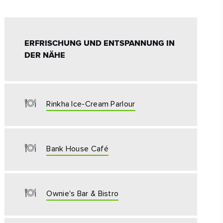
ERFRISCHUNG UND ENTSPANNUNG IN
DER NÄHE
r
Rinkha Ice-Cream Parlour
,
fen -
n,
Bank House Café
Ownie's Bar & Bistro