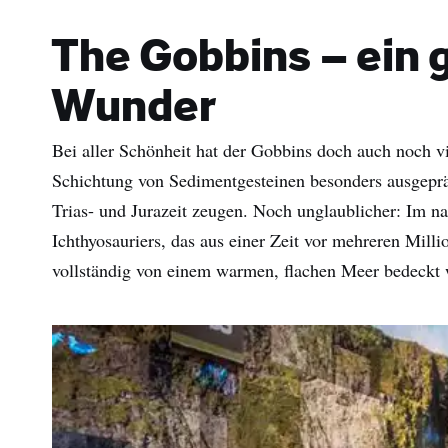
Nac
The Gobbins – ein 
E-
Mail
Wunder
Adre
Bei aller Schönheit hat der Gobbins doch auch noch vi
Schichtung von Sedimentgesteinen besonders ausgeprä
Trias- und Jurazeit zeugen. Noch unglaublicher: Im n
Ichthyosauriers, das aus einer Zeit vor mehreren Milli
vollständig von einem warmen, flachen Meer bedeckt 