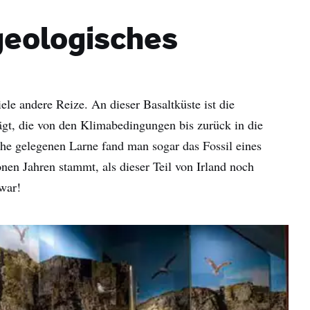
hname
geologisches
-
sse
Mit der Anmeldung erkläre ich mich damit einverstanden,
ele andere Reize. An dieser Basaltküste ist die
personalisierte E-Mails zu erhalten. Diese basieren auf meiner
gt, die von den Klimabedingungen bis zurück in die
Nutzung der Website und E-Mails von Tourism Ireland sowie meine
ahe gelegenen Larne fand man sogar das Fossil eines
Interaktion mit Werbung von Tourism Ireland auf anderen Websites
Cookies und Pixeln. Sie können Ihre Einwilligung jederzeit widerru
onen Jahren stammt, als dieser Teil von Irland noch
klicken Sie einfach auf "Abmelden" in unseren E-Mails. Weitere
war!
Informationen darüber, wie wir Ihre persönlichen Daten verwende
finden Sie in unserer
Datenschutzrichtlinie
.
Anmelden