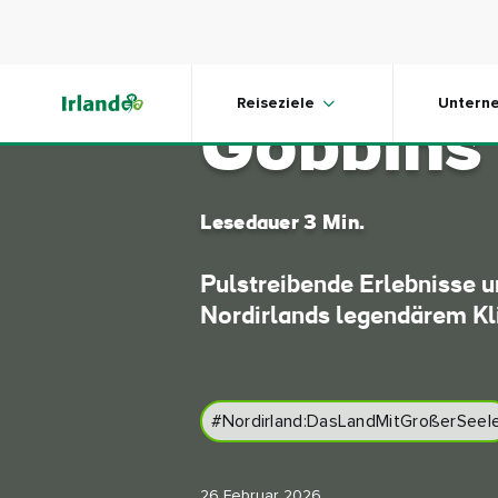
Skip to main content
Der Klip
Reiseziele
Untern
Gobbins
Lesedauer 3 Min.
Pulstreibende Erlebnisse 
Nordirlands legendärem Kl
#Nordirland:DasLandMitGroßerSeel
26 Februar 2026