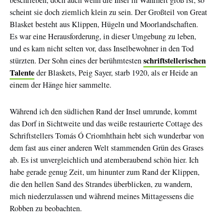
beschrieben, doch auch wenn die Insel in Wahrheit groß ist, so
scheint sie doch ziemlich klein zu sein. Der Großteil von Great
Blasket besteht aus Klippen, Hügeln und Moorlandschaften.
Es war eine Herausforderung, in dieser Umgebung zu leben,
und es kam nicht selten vor, dass Inselbewohner in den Tod
schriftstellerischen
stürzten. Der Sohn eines der berühmtesten
Talente
der Blaskets, Peig Sayer, starb 1920, als er Heide an
einem der Hänge hier sammelte.
Während ich den südlichen Rand der Insel umrunde, kommt
das Dorf in Sichtweite und das weiße restaurierte Cottage des
Schriftstellers Tomás Ó Criomhthain hebt sich wunderbar von
dem fast aus einer anderen Welt stammenden Grün des Grases
ab. Es ist unvergleichlich und atemberaubend schön hier. Ich
habe gerade genug Zeit, um hinunter zum Rand der Klippen,
die den hellen Sand des Strandes überblicken, zu wandern,
mich niederzulassen und während meines Mittagessens die
Robben zu beobachten.