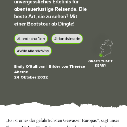
unvergessliches Erlebnis für
Like
Like
abenteuerlustige Reisende. Die
beste Art, sie zu sehen? Mit
einer Bootstour ab Dingle!
Der Blarney Stone im
Game of Thrones
Blarney Castle
Studiotour
#Landschaften
#IrlandsInseln
#WildAtlanticWay
GRAFSCHAFT
KERRY
Emily O'Sullivan | Bilder von Thérèse
Aherne
24 Oktober 2022
„Es ist eines der gefährlichsten Gewässer Europas“, sagt unser