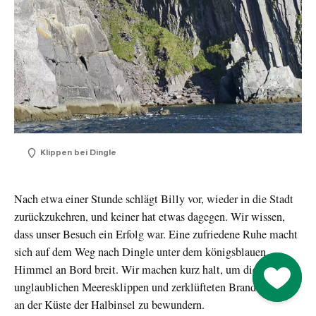
Klippen bei Dingle
Nach etwa einer Stunde schlägt Billy vor, wieder in die Stadt
zurückzukehren, und keiner hat etwas dagegen. Wir wissen,
dass unser Besuch ein Erfolg war. Eine zufriedene Ruhe macht
sich auf dem Weg nach Dingle unter dem königsblauen
Himmel an Bord breit. Wir machen kurz halt, um die
Go to M
unglaublichen Meeresklippen und zerklüfteten Brandungstore
an der Küste der Halbinsel zu bewundern.