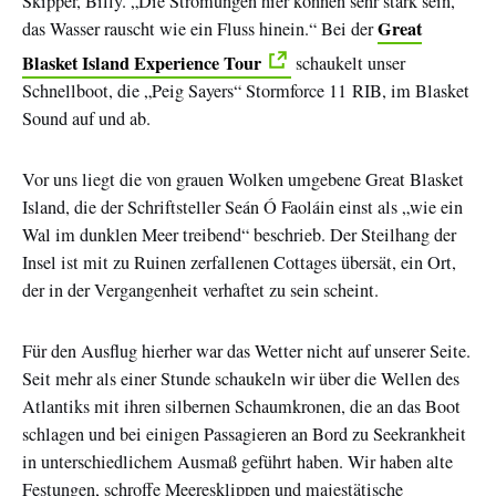
Skipper, Billy. „Die Strömungen hier können sehr stark sein,
Great
das Wasser rauscht wie ein Fluss hinein.“ Bei der
Blasket Island Experience Tour
schaukelt unser
Schnellboot, die „Peig Sayers“ Stormforce 11 RIB, im Blasket
Sound auf und ab.
Vor uns liegt die von grauen Wolken umgebene Great Blasket
Island, die der Schriftsteller Seán Ó Faoláin einst als „wie ein
Wal im dunklen Meer treibend“ beschrieb. Der Steilhang der
Insel ist mit zu Ruinen zerfallenen Cottages übersät, ein Ort,
der in der Vergangenheit verhaftet zu sein scheint.
Für den Ausflug hierher war das Wetter nicht auf unserer Seite.
Seit mehr als einer Stunde schaukeln wir über die Wellen des
Atlantiks mit ihren silbernen Schaumkronen, die an das Boot
schlagen und bei einigen Passagieren an Bord zu Seekrankheit
in unterschiedlichem Ausmaß geführt haben. Wir haben alte
Festungen, schroffe Meeresklippen und majestätische