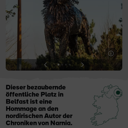
Der Blarney Stone im
Game of Thrones
Blarney Castle
Studiotour
View
View
View
View
slide
slide
slide
slide
1
2
3
4
Dieser bezaubernde
öffentliche Platz in
Belfast ist eine
Hommage an den
nordirischen Autor der
Chroniken von Narnia.