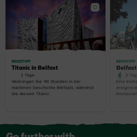
REISETIPP
REISETIPP
Titanic in Belfast
Belfast
2 Tage
3 Tag
Verbringen Sie 48 Stunden in der
Eine blüh
maritimen Geschichte Belfasts, während
ereignisr
Sie diesem Titanic...
Restaurant