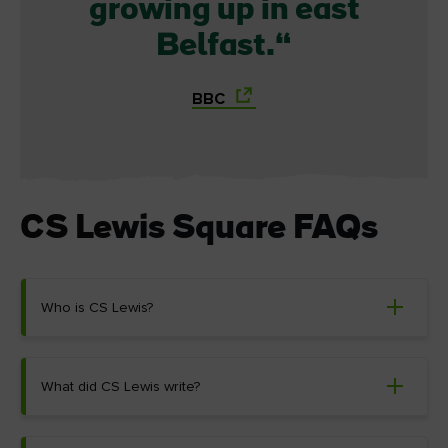
growing up in east
Belfast.
BBC
CS Lewis Square FAQs
Who is CS Lewis?
What did CS Lewis write?