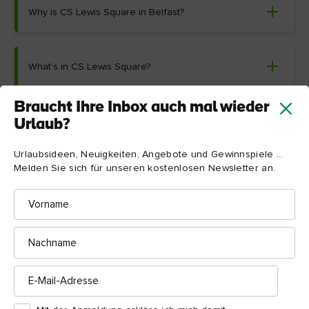
Why is CS Lewis Square in Belfast?
What’s in CS Lewis Square?
Braucht Ihre Inbox auch mal wieder
How many statues are in CS Lewis Square?
Urlaub?
Urlaubsideen, Neuigkeiten, Angebote und Gewinnspiele ...
Melden Sie sich für unseren kostenlosen Newsletter an.
Where can I park for CS Lewis Square?
Vorname
Nachname
E-
Mail-
Entdecken Sie die
Adresse