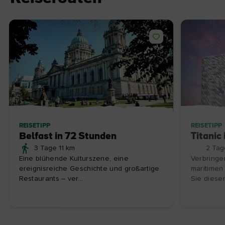
REISETIPP
REISETIPP
Belfast in 72 Stunden
Titanic 
3 Tage 11 km
2 Tag
Eine blühende Kulturszene, eine
Verbringe
ereignisreiche Geschichte und großartige
maritimen
Restaurants – ver...
Sie diesem