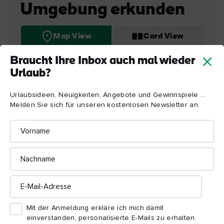
Umgebung erkunden
Map View
Card View
Braucht Ihre Inbox auch mal wieder
Urlaub?
Urlaubsideen, Neuigkeiten, Angebote und Gewinnspiele ...
Melden Sie sich für unseren kostenlosen Newsletter an.
Vorname
Nachname
E-
Mail-
Adresse
Botanic
Mit der Anmeldung erkläre ich mich damit
Gardens
einverstanden, personalisierte E-Mails zu erhalten.