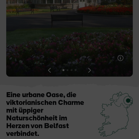
Der Blarney Stone im
Game of Thrones
Blarney Castle
Studiotour
View
View
View
View
slide
slide
slide
slide
1
2
3
4
Eine urbane Oase, die
viktorianischen Charme
mit üppiger
Naturschönheit im
Herzen von Belfast
verbindet.